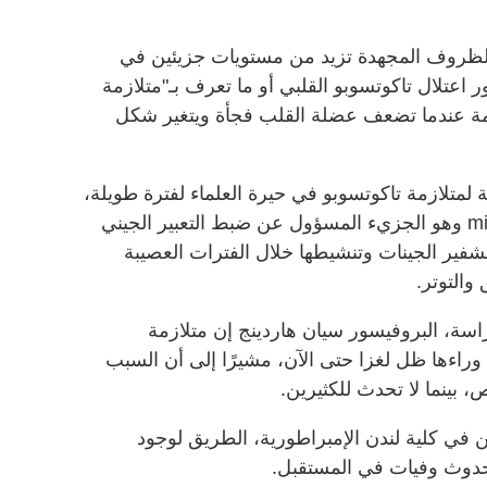
والظروف المجهدة تزيد من مستويات جزيئين في
ور اعتلال تاكوتسوبو القلبي أو ما تعرف بـ"متلازمة
زمة عندما تضعف عضلة القلب فجأة ويتغير شكل
لمتلازمة تاكوتسوبو في حيرة العلماء لفترة طويلة،
إلا أنه تم ربطها الآن بـ microRNAs -16 وهو الجزيء المسؤول عن ضبط التعبير الجيني
ية فك تشفير الجينات وتنشيطها خلال الفترات العصيبة
والتوتر.
اسة، البروفيسور سيان هاردينج إن متلازمة
راءها ظل لغزا حتى الآن، مشيرًا إلى أن السبب
 بينما لا تحدث للكثيرين.
ن في كلية لندن الإمبراطورية، الطريق لوجود
حدوث وفيات في المستقبل.