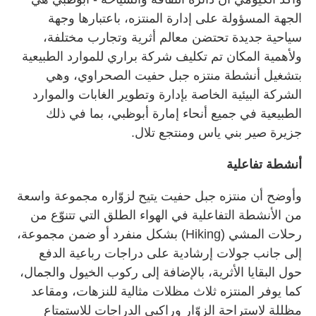
الجهة المسؤولة على إدارة المنتزه، باعتبارها وجهة
سياحية جديدة تحتضن معالم أثرية وتجارب مختلفة،
ولأهمية المكان تم تكليف شركة براري للموارد الطبيعية
بتشغيل أنشطة منتزه جبل حفيت الصحراوي، وهي
الشركة البيئية الخاصة بإدارة وتطوير الغابات والموارد
الطبيعية في جميع أنحاء إمارة أبوظبي، بما في ذلك
جزيرة صير بني ياس ومنتجع تلال.
أنشطة تفاعلية
وأوضح أن منتزه جبل حفيت يتيح لزوّاره مجموعة واسعة
من الأنشطة التفاعلية في الهواء الطلق التي تتنوّع من
رحلات المشي (Hiking) بشكل منفرد أو ضمن مجموعة،
إلى جانب جولات إرشادية على دراجات رباعية الدفع
حول البقايا الأثرية، بالإضافة إلى ركوب الخيول والجمال،
كما يوفر المنتزه ثلاث مظلات مثالية للنزهات، ومقاعد
مظللة لاستراحة الزوّار وراكبي الدراجات للاستمتاع