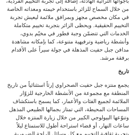
بأجوائها التراثية الهادئة، إضافة إلى تجربة التخييم الفردية،
من خلال السماح للزائر باستخدام خيمته ومعداته الخاصة
في مكان مخصص مجهز وبمرافق ملائمة ليعيش تجربة
التخييم الحقيقية. ويحظى الزائر بتجربة تخييم متكاملة
الخدمات التي تتضمّن وجبة فطور في مخيّم بدوي،
وأنشطة رياضية وترفيهية متنوعة، كما بإمكانه مشاهدة
مدافن جبل حفيت المذهلة في جولة سيراً على الأقدام
برفقة مرشد.
تاريخ
يجمع منتزه جبل حفيت الصحراوي إرثاً استثنائياً من تاريخ
المنطقة مع مجموعة من الأنشطة الخارجية للزوّار
الملائمة لجميع الفئات والأعمار، كما يسمح باستكشاف
المساحات المحيطة، التي تمتاز بجمالها الطبيعي المذهل
وتنوّعها البيولوجي الكبير من خلال زيارة المنتزه خلال
ساعات النهار، أو قضاء استراحة أطول للاستمتاع ليلاً
بتجربة ثقافية للتخييم مع كل وسائل الراحة الضرورية.