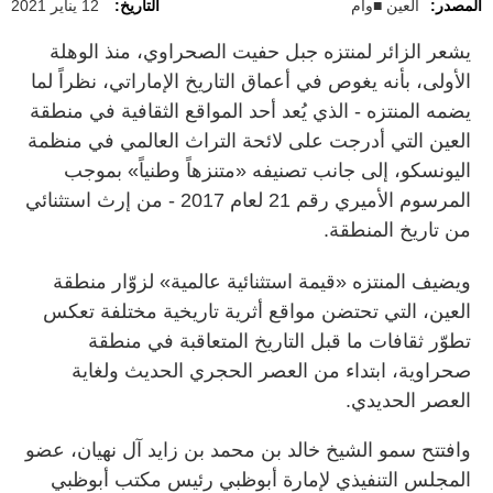
المصدر:
العين ■وام
التاريخ:
12 يناير 2021
يشعر الزائر لمنتزه جبل حفيت الصحراوي، منذ الوهلة
الأولى، بأنه يغوص في أعماق التاريخ الإماراتي، نظراً لما
يضمه المنتزه - الذي يُعد أحد المواقع الثقافية في منطقة
العين التي أدرجت على لائحة التراث العالمي في منظمة
اليونسكو، إلى جانب تصنيفه «متنزهاً وطنياً» بموجب
المرسوم الأميري رقم 21 لعام 2017 - من إرث استثنائي
من تاريخ المنطقة.
ويضيف المنتزه «قيمة استثنائية عالمية» لزوّار منطقة
العين، التي تحتضن مواقع أثرية تاريخية مختلفة تعكس
تطوّر ثقافات ما قبل التاريخ المتعاقبة في منطقة
صحراوية، ابتداء من العصر الحجري الحديث ولغاية
العصر الحديدي.
وافتتح سمو الشيخ خالد بن محمد بن زايد آل نهيان، عضو
المجلس التنفيذي لإمارة أبوظبي رئيس مكتب أبوظبي