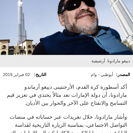
دييغو مارادونا. أرشيفية
المصدر:
أبوظبي - وام
التاريخ:
02 فبراير 2019
أكد أسطورة كرة القدم، الأرجنتينى دييغو أرماندو
مارادونا، أن دولة الإمارات تعد مثالاً يحتذى في تعزيز قيم
التسامح والانفتاح على الآخر والحوار بين الأديان.
وأشار مارادونا، خلال تغريدات عبر حساباته في منصات
التواصل الاجتماعي، بمناسبة الزيارة التاريخية لقداسة
البابا فرنسيس بابا الكنيسة الكاثوليكية إلى الإمارات، التي