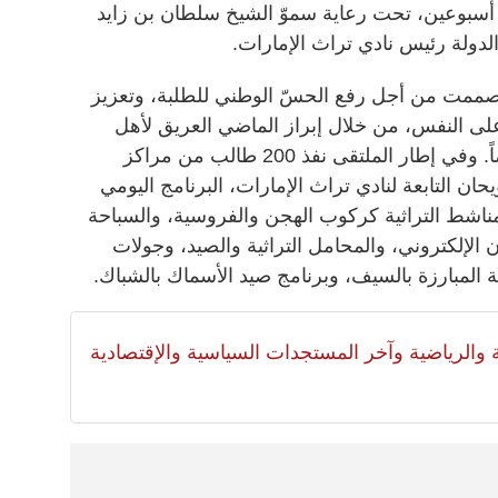
 أسبوعين، تحت رعاية سموّ الشيخ سلطان بن زايد
دولة رئيس نادي تراث الإمارات.
 صممت من أجل رفع الحسّ الوطني للطلبة، وتعزيز
اد على النفس، من خلال إبراز الماضي العريق لأهل
الإمارات، وغرس حب عمل الخير أيضاً. وفي إطار الملتقى نفذ 200 طالب من مراكز
ان التابعة لنادي تراث الإمارات، البرنامج اليومي
ناشط التراثية كركوب الهجن والفروسية، والسباحة
 الإلكتروني، والمحامل التراثية والصيد، وجولات
 المبارزة بالسيف، وبرنامج صيد الأسماك بالشباك.
لية والرياضية وآخر المستجدات السياسية والإقتصادية