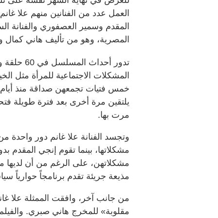
العمل عدد من الفنانين منهم علا غانم 
المقدم وسمير العصفوري والفنانة السو
المصرية، وهو من تأليف هاني كمال 
تدور أحداث
المشكلات الاجتماعية للمرأة مثل الخي
خمس فتيات تجمعهن صداقة منذ أيام الد
يلتقين مرة أخرى بعد فترة طويلة فت
مرت بها.
وتجسد الفنانة علا غانم دور واحدة
مشكلاتها، بينما تقوم إنجي المقدم ب
مشكلاتهن، على الرغم من أن لديها م
مذيعة جريئة تقدم برنامجاً حوارياً سياس
من جانب آخر، وافقت الممثلة علا غانم
مقلوبة» للمخرج هاني صبري. والفيلم