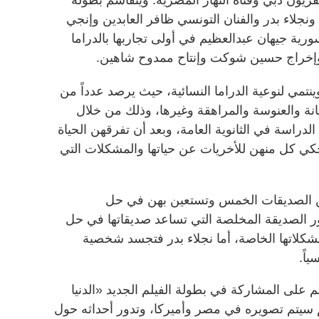
ونجلاء بدر والفنان التونسي ظافر العابدين وإنجي
رية جيهان عبدالعظيم في أولى تجاربها بالدراما
وإخراج حسين شوكت وإنتاح ممدوح شاهين.
 المسلسل في 60 حلقة وينتمي لنوعية الدراما النسائية، حيث يرصد عدداً من
انة والعنوسة والمراهقة وغيرها، وذلك من خلال
راسة في الثانوية العامة، وبعد أن تفرقهن الحياة
حكي كل منهن للأخريات عن حياتها والمشكلات التي
 من الصديقات الخمس وتستعين بهن في حل
دور الصديقة المخلصة التي تساعد صديقاتها في حل
شكلاتها الخاصة، أما نجلاء بدر فتجسد شخصية
ياً.
 على المشاركة في بطولة الفيلم الجديد «الدنيا
 سيتم تصويره في مصر وأميركا، وتدور أحداثه حول