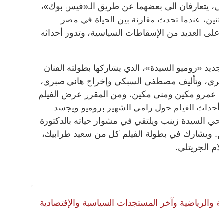
، يتعارفان الى بعضهما عن طريق الـ«فيس بوك»،
ثنين، عندما تحدث مقارنة بين الحياة في مصر
 على العديد من الإسقاطات السياسية، وتدور أحداثه
ديد «روميو السيدة»، الذي يشاركها بطولته الفنان
ري، وتأليف مصطفى السبكي وإخراج هاني صبري،
ها عمرو مكين ومنى مكين، ومن المقرر عرض الفيلم
أحداث الفيلم حول رامي الشهير بروميو ويجسد
 السيدة زينب ويلتقي في مشوار حياته بالدكتورة
انم. ويشارك في بطولة الفيلم كل من سعيد طرابيك،
 الجريتلي.
لية والرياضية وآخر المستجدات السياسية والإقتصادية