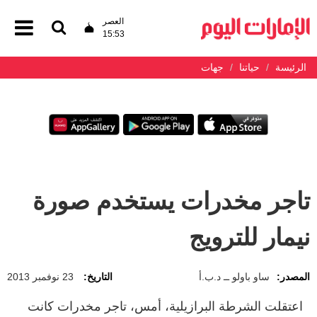
العصر
15:53
الرئيسة
حياتنا
جهات
تاجر مخدرات يستخدم صورة
نيمار للترويج
المصدر:
ساو باولو ــ د.ب.أ
التاريخ:
23 نوفمبر 2013
اعتقلت الشرطة البرازيلية، أمس، تاجر مخدرات كانت