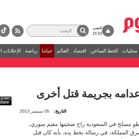
العصر
15:53
محليات
الخط الساخن
اقتصاد
العالم
حياتنا
رياضة
الإعلانات ا
دامه بجريمة قتل أخرى
التاريخ:
05 سبتمبر 2013
و مسلح في السعودية راح ضحيتها مقيم سوري،
ق المملكة، في رسالة بخط يده، بأنه كان قتل