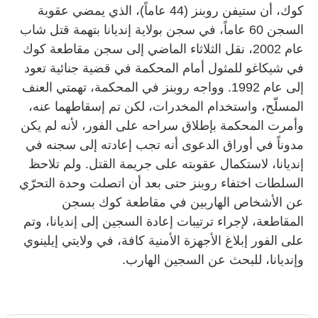
كوك، أن ستيفن روبنز (‬44 عاماً)، الذي يمضي عقوبة
السجن ‬60 عاماً، في سجن بولاية إنديانا بتهمة قتل شاب
عام ‬2002، نقل الثلاثاء الماضي إلى سجن مقاطعة كوك
في شيكاغو للمثول أمام المحكمة في قضية جنائية تعود
إلى عام ‬1992. وواجه روبنز في المحكمة، تهمتي العنف
المسلّح، واستخدام المخدرات، لكن تم إسقاطهما عنه،
وأمرت المحكمة بإطلاق سراحه على الفور، لأنه لم يكن
مدوناً في أوراق الدعوى أنه تجب إعادته إلى سجنه في
إنديانا، لاستكمال عقوبته على جريمة القتل. ولم تلاحظ
السلطات اختفاء روبنز حتى بعد أن اتصلت وحدة التحرّي
عن الأشخاص الهاربين في مقاطعة كوك بسجن
المقاطعة، لإجراء ترتيبات إعادة السجين إلى إنديانا، وتم
على الفور إبلاغ الأجهزة الأمنية كافة، في ولايتي إيلينوي
وإنديانا، للبحث عن السجين الهارب.