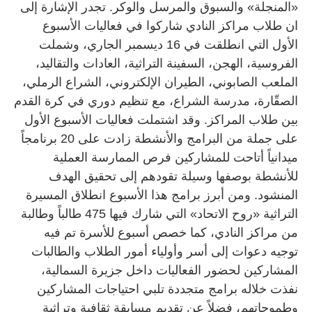
«المنجلة» والسبوق والمرسل والوكر. تجدر الإشارة إلى
ان طلاب مراكز النادي شاركوا في فعاليات الأسبوع
الأول التي انطلقت في ‬16 ديسمبر الجاري، وشملت
الفروسية، الهجن، السفينة التراثية، العادات والتقاليد،
الملعب الصابوني، الطيران الإلكتروني، الشراع الرملي،
الصقّارة، مدرسة الشراع، مع تنظيم دوري في كرة القدم
بين طلاب المراكز. وقد اشتملت فعاليات الأسبوع الأول
على جملة من البرامج والأنشطة زادت على ‬20 برنامجاً
ميدانياً أتاحت للمشاركين فرص الممارسة العملية
للأنشطة بوصفها وسيلة تقودهم إلى تحقيق الهدف
المنشود. ومن أبرز برامج هذا الأسبوع انطلاق المسيرة
التراثية «روح الاتحاد» التي شارك فيها ‬475 طالباً وطالبة
من مراكز النادي، كما خصص أسبوع للأسرة تم فيه
توجيه دعوات إلى أسر وأولياء أمور الطلاب والطالبات
المشاركين لحضور الفعاليات داخل جزيرة السمالية،
نفذت خلاله برامج متجددة تلبي احتياجات المشاركين
وطموحاتهم، فضلاً عن تقديم مسابقة ثقافية وتراثية