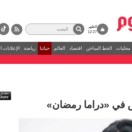
الظهر
12:27
محليات
الخط الساخن
اقتصاد
العالم
حياتنا
رياضة
الإعلانات ا
 في «دراما رمضان»