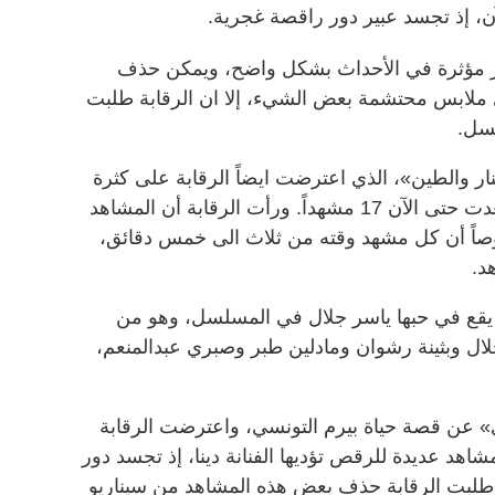
ير مؤثرة في الأحداث بشكل واضح، ويمكن حذف
 ملابس محتشمة بعض الشيء، إلا ان الرقابة طلبت
سل.
ر والطين»، الذي اعترضت ايضاً الرقابة على كثرة
مشاهد رقص الفنانة ميس حمدان وتعدت حتى الآن 17 مشهداً. ورأت الرقابة أن المشاهد
وصاً أن كل مشهد وقته من ثلاث الى خمس دقائق،
د.
 يقع في حبها ياسر جلال في المسلسل، وهو من
لال وبثينة رشوان ومادلين طبر وصبري عبدالمنعم،
» عن قصة حياة بيرم التونسي، واعترضت الرقابة
هد عديدة للرقص تؤديها الفنانة دينا، إذ تجسد دور
وطلبت الرقابة حذف بعض هذه المشاهد من سيناريو