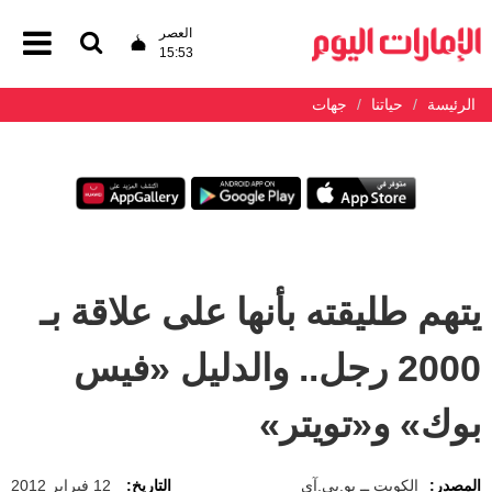
العصر
15:53
الرئيسة
حياتنا
جهات
يتهم طليقته بأنها على علاقة بـ
2000 رجل.. والدليل «فيس
بوك» و«تويتر»
المصدر:
الكويت ــ يو.بي.آي
التاريخ:
12 فبراير 2012