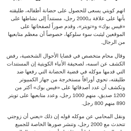
اتهم كويتي يسعى للحصول على حضانة أطفاله، طليقته
بأنها على علاقة بـ2000 رجل، مستنداً إلى نشاطها على
«فيس بوك» و«تويتر»، وقدم صوراً لصفحاتها على
الموقعين ليثبت سوء سلوكها، خصوصاً أن معظم متابعيها
من الرجال.
وقال محام متخصص في قضايا الأحوال الشخصية، رفض
الكشف عن اسمه، لصحيفة الأنباء الكويتية إن المستندات
التي قدمها موكله في قضية الحضانة التي رفعها ضد
طليقته، تحوي أوراقاً مستخرجة من جهاز الكمبيوتر
وتكشف أن عدد أصدقائها على «فيس بوك» أكثر من
1200 صديق، منهم 1000 رجل، وعدد متابعيها على تويتر
890 منهم 800 رجل.
ونقل المحامي عن موكله قوله إن ذلك «يعني أن زوجتي
تتحدث مع 2000 رجل، وتنشر صورها الخاصة للجميع