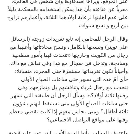
على الموقع، ويراها أصدقاؤها وأي شخص في العالم»،
معرباً عن قناعته بأن هذا يمكن استخدامه بالمحكمة دليلاً
على عدم أهليتها لرعاية أولادهما الثلاثة، وأعمارهم تراوح
بين أربع و تسع سنوات.
وقال الرجل للمحامي إنه تابع تغريدات زوجته (الرسائل
على تويتر) ونسخها بالكامل، ونسخ محادثاتها وأغلبها مع
رجال من الكويت وخارجها «تتحدث فيها بأمور سطحية
وساذجة، وتدخل في سجال مع هذا وفي نقاش مع ذاك،
وأحياناً تكون تغريداتها مستمرة حتى الفجر»، متسائلا:
«أي أمّ هذه التي تسهر حتى ساعات الصباح الأولى
تتحدث مع رجال غرباء وتناقشهم بل وتمازحهم وفي
رقبتها ثلاثة أولاد؟». وسأل الرجل أن طليقته التي تسهر
حتى ساعات الصباح الأولى متى تستيقظ لتهتم بشؤون
ثلاثة أطفال؟ ومتى تجلس معهم إذا كانت تقضي معظم
وقتها على مواقع التواصل الاجتماعي؟
واعترف المحامي بأنها المرة الأولى التي تمر عليه قضية