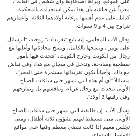
على الموقع، ويراها أصدقاؤها وأي شخص في العالم"،
معرباً عن قناعته بأن هذا يمكن استخدامه بالمحكمة
كدليل على عدم أهليتها لرعاية أولادهما الثلاثة، وأعمارهم
تتراوح بين 4 و 9 سنوات.
وقال الأب للمحامي، إنه تابع "تغريدات" زوجته، "الرسائل
على توتير"، ونسخها بالكامل، ونسخ محادثاتها وأغلبها مع
رجال من الكويت وخارج الكويت، "تتحدث فيها بأمور
سطحية وساذجة، وتدخل في سجال مع هذا، وفي نقاش
مع ذاك، وأحياناً تكون تغريداتها مستمرة حتى الفجر"،
متسائلاً "أي أم هذه التي تسهر حتى ساعات الصباح
الأولى تتحدث مع رجال غرباء، وتناقشهم بل وتمازحهم
وفي رقبتها 3 أولاد".
وسأل الأب، إن طليقته التي تسهر حتى ساعات الصباح
الأولى، متى تستيقظ لتهتم بشؤون ثلاثة أطفال، ومتى
تجلس معهم إذا كانت تقضي معظم وقتها على مواقع
التواصل الإجتماعي.