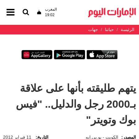
المغرب
19:02
الرئيسة
حياتنا
جهات
يتهم طليقته بأنها على علاقة
بـ2000 رجل والدليل.. "فيس
بوك وتويتر"
المصدر:
الكويت - يو.بي.إيه
التاريخ:
11 فبراير 2012