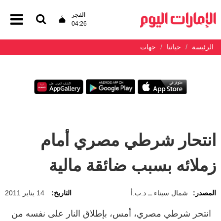
الفجر
04:26
الرئيسة
حياتنا
جهات
انتحار شرطي مصري أمام
زملائه بسبب ضائقة مالية
المصدر:
شمال سيناء ــ د.ب.أ
التاريخ:
14 يناير 2011
انتحر شرطي مصري، أمس، بإطلاق النار على نفسه من