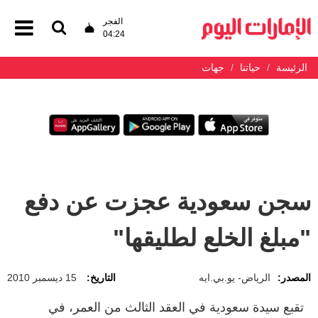
الفجر
04:24
الرئيسة
حياتنا
جهات
سجن سعودية عجزت عن دفع
"مبلغ الخلع لطليقها"
المصدر:
الرياض- يو.بي.ايه
التاريخ:
15 ديسمبر 2010
تقبع سيدة سعودية في العقد الثالث من العمر، في