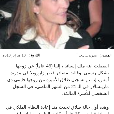
المصدر:
مدريد ــ د.ب.أ
التاريخ:
10 فبراير 2010
انفصلت ابنة ملك إسبانيا ، إلينا (46 عاماً) عن زوجها
بشكل رسمي. وقالت مصادر قصر زارزويلا في مدريد،
أمس، إنه تم تسجيل طلاق الأميرة من زوجها خايمي دي
ماريتشالار في الـ 21 من الشهر الماضي، في السجل
الشخصي للأسرة المالكة.
وهذه أول حالة طلاق تحدث منذ إعادة النظام الملكي في
إسبانيا قبل نحو 35 عاماً. وكانت إلينا وزوجها اتفقا في