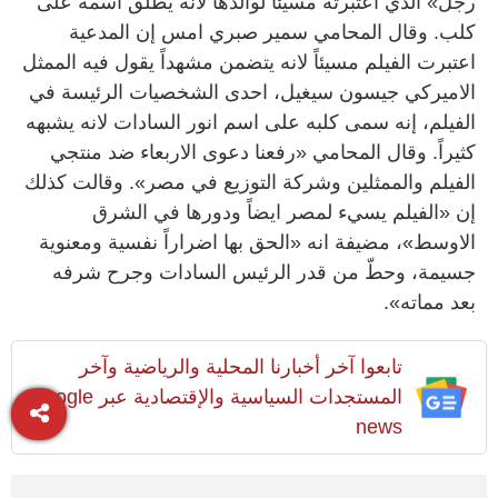
رجل» الذي اعتبرته مسيئاً لوالدها لانه يطلق اسمه على
كلب. وقال المحامي سمير صبري امس إن المدعية
اعتبرت الفيلم مسيئاً لانه يتضمن مشهداً يقول فيه الممثل
الاميركي جيسون سيغيل، احدى الشخصيات الرئيسة في
الفيلم، إنه سمى كلبه على اسم انور السادات لانه يشبهه
كثيراً. وقال المحامي «رفعنا دعوى الاربعاء ضد منتجي
الفيلم والممثلين وشركة التوزيع في مصر». وقالت كذلك
إن «الفيلم يسيء لمصر ايضاً ودورها في الشرق
الاوسط»، مضيفة انه «الحق بها اضراراً نفسية ومعنوية
جسيمة، وحطّ من قدر الرئيس السادات وجرح شرفه
بعد مماته».
تابعوا آخر أخبارنا المحلية والرياضية وآخر
المستجدات السياسية والإقتصادية عبر Google
news