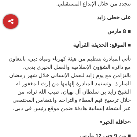
تتجدد من خلال الإبداع المستقبلي.
على خطى زايد
■ 8 مارس
■ الموقع: الحديقة القرآنية
تأتي المبادرة بتنظيم من هيئة كهرباء ومياه دبي، بالتعاون
مع دائرة الشؤون الإسلامية والعمل الخيري بدبي،
بالتزامن مع يوم زايد للعمل الإنساني خلال شهر رمضان
المبارك. وتستمد المبادرة إلهامها من إرث المغفور له
الشيخ زايد بن سلطان آل نهيان، طيب الله ثراه، من
خلال ترسيخ قيم العطاء والتراحم والتضامن المجتمعي
عبر أنشطة إنسانية هادفة ضمن موقع رئيس في دبي.
«حافلة الخير»
■ من 9 حتى 12 مارس