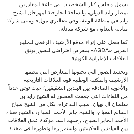
تشمل مجلس كبار الشخصيات في قاعة المغادرين
بمطار زايد الدولي، والساحة الخارجية لمهرجان الشيخ
زايد في منطقة الوثبة، وفي «غاليري مول» ومبنى شركة
مبادلة بالتعاون مع شركة مبادلة.
كما يعمل على إثراء موقع الأرشيف الرقمي للخليج
العربي «AGDA» بمعرض افتراضي للصور يوثق
العلاقات الإماراتية الكويتية.
وتجسد الصور التي تحتويها المعارض التي ينظمها
الأرشيف والمكتبة الوطنية قوة العلاقات التاريخية
والأخوية الصادقة بين البلدين الشقيقين؛ حيث توثق عدداً
من اللقاءات التي جمعت المغفور له الشيخ زايد بن
سلطان آل نهيان، طيب الله ثراه، بكل من الشيخ صباح
السالم الصباح، والشيخ جابر الأحمد الصباح، والشيخ صباح
الأحمد الجابر الصباح، رحمهم الله، مؤكدة عمق العلاقات
بين القيادتين الحكيمتين واستمرارها وتطورها في مختلف