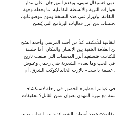
ل دبي فستيفال سيتي، ويقدم المهرجان، على مدار
لحوارات الثرية والأنشطة التفاعلية، ما يجعله وجهة
لثقافة، ولإبراز غنى هذه النسخة وتنوع موضوعاتها،
لجلسات من أبرز فعاليات البرنامج التي يُنصح
قافية للأمكنة» كلاً من أحمد المرسي وأحمد السّح
لعلاقة الخفية بين الإنسان والمكان، أما جلسة
للكتاب» فتستعيد أبرز المحطات التي صنعت تاريخ
: في الحب وما بعده» الشعرية ضي رحمي وعلوش
ظمة يا ست» بالإرث الخالد لكوكب الشرق، أم
في عوالم العطور» الحضور في رحلة لاستكشاف
جلسة مع ميرنا المهدي بعنوان «من القاتل؟ تحقيقات
 وقانون» بتعدد أصوات الشعراء: حسن النجار، وحنين