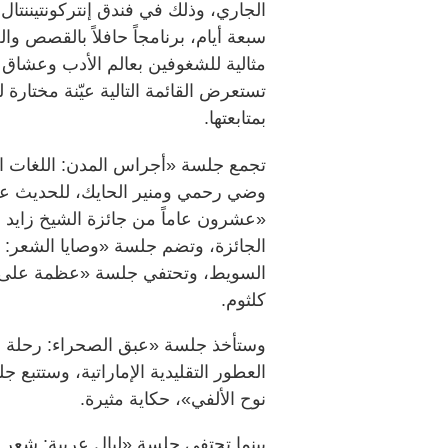
الجاري، وذلك في فندق إنتركونتيننتا
سبعة أيام، برنامجاً حافلاً بالقصص وا
مثالية للشغوفين بعالم الأدب وعشاق ا
تستعرض القائمة التالية عيّنة مختارة 
بمتابعتها.
تجمع جلسة «أجراس المدن: اللغات الث
وضي رحمي ومنير الحايك، للحديث عن ا
«عشرون عاماً من جائزة الشيخ زايد 
الجائزة، وتضم جلسة «وصايا الشعر
السويط، وتحتفي جلسة «عظمة على ع
كلثوم.
وستأخذ جلسة «عبق الصحراء: رحلة 
العطور التقليدية الإماراتية، وستتبع 
نوح الألفي»، حكاية مثيرة.
بينما تحتفي جلسة «ليالٍ عربية: شعر