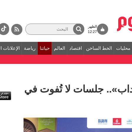
الظهر
12:27
محليات
الخط الساخن
اقتصاد
العالم
حياتنا
رياضة
الإعلانات ا
داب».. جلسات لا تُفوت في