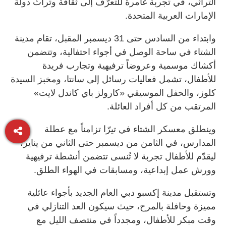
التراثي، في تجربة غامرة للتعرّف إلى ثقافة وتراث دولة
الإمارات العربية المتحدة.
وابتداء من السادس حتى 31 ديسمبر المقبل، تقام مدينة
الشتاء في ساحة الوصل في أجواء احتفالية، وتتضمن
أكشاك موسمية وعروضاً ترفيهية وتجارب فريدة
للأطفال، تشمل فعاليات رسائل إلى سانتا، ومخبز السيدة
كلوز، والحفل الموسيقي «كارولز باي كاندل لايت»
المرتقب من كل أفراد العائلة.
وينطلق معسكر الشتاء في تيرّا تزامناً مع عطلة
المدارس، في الثامن من ديسمبر حتى الثاني من يناير،
ليقدّم للأطفال تجربة لا تُنسى تتضمن أنشطة ترفيهية
وورش عمل إبداعية، ومسابقات في الهواء الطلق.
وتستقبل مدينة إكسبو دبي العام الجديد بأجواء عائلية
مميزة وحافلة بالمرح، حيث سيكون العد التنازلي في
وقت مبكر للأطفال، ومجدداً في منتصف الليل مع