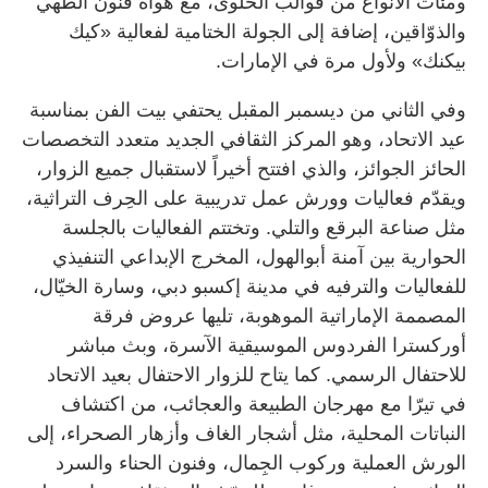
ومئات الأنواع من قوالب الحلوى، مع هواة فنون الطهي
والذوّاقين، إضافة إلى الجولة الختامية لفعالية «كيك
بيكنك» ولأول مرة في الإمارات.
وفي الثاني من ديسمبر المقبل يحتفي بيت الفن بمناسبة
عيد الاتحاد، وهو المركز الثقافي الجديد متعدد التخصصات
الحائز الجوائز، والذي افتتح أخيراً لاستقبال جميع الزوار،
ويقدّم فعاليات وورش عمل تدريبية على الحِرف التراثية،
مثل صناعة البرقع والتلي. وتختتم الفعاليات بالجلسة
الحوارية بين آمنة أبوالهول، المخرج الإبداعي التنفيذي
للفعاليات والترفيه في مدينة إكسبو دبي، وسارة الخيّال،
المصممة الإماراتية الموهوبة، تليها عروض فرقة
أوركسترا الفردوس الموسيقية الآسرة، وبث مباشر
للاحتفال الرسمي. كما يتاح للزوار الاحتفال بعيد الاتحاد
في تيرّا مع مهرجان الطبيعة والعجائب، من اكتشاف
النباتات المحلية، مثل أشجار الغاف وأزهار الصحراء، إلى
الورش العملية وركوب الجِمال، وفنون الحناء والسرد