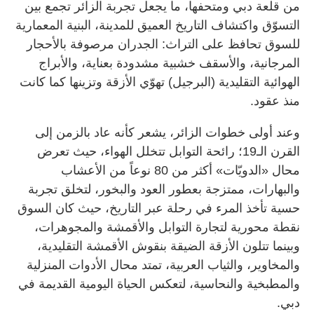
من قلعة دبي ومتحفها، ما يجعل تجربة الزائر تجمع بين
التسوّق واكتشاف التاريخ العميق للمدينة، البنية المعمارية
للسوق تحافظ على التراث: الجدران مرصوفة بالأحجار
المرجانية، والأسقف خشبية مشدودة بعناية، والأبراج
الهوائية التقليدية (البرجيل) تهوّي الأزقة وتزينها كما كانت
منذ عقود.
وعند أولى خطوات الزائر، يشعر كأنه عاد بالزمن إلى
القرن الـ19؛ رائحة التوابل تتخلل الهواء، حيث تعرض
محال «الدويّات» أكثر من 80 نوعاً من الأعشاب
والبهارات، ممتزجة بعطور العود والبخور، لتخلق تجربة
حسية تأخذ المرء في رحلة عبر التاريخ، حيث كان السوق
نقطة محورية لتجارة التوابل والأقمشة والمجوهرات،
وبينما تتلون الأزقة الضيقة بنقوش الأقمشة التقليدية،
والمخاوير، والثياب العربية، تمتد محال الأدوات المنزلية
والمطبخية والنحاسية، لتعكس الحياة اليومية القديمة في
دبي.