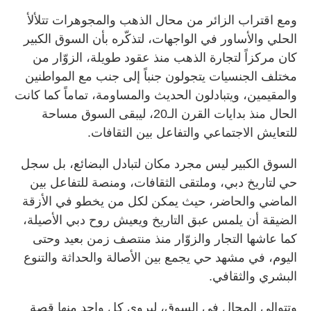
ومع اقتراب الزائر من محال الذهب والمجوهرات تتلألأ
الحلي والأساور في الواجهات، لتذكّره بأن السوق الكبير
كان مركزاً لتجارة الذهب منذ عقود طويلة، الزوّار من
مختلف الجنسيات يتجولون جنباً إلى جنب مع المواطنين
والمقيمين، ويتبادلون الحديث والمساومة، تماماً كما كانت
الحال منذ بدايات القرن الـ20، ليبقى السوق مساحة
للتعايش الاجتماعي والتفاعل بين الثقافات.
السوق الكبير ليس مجرد مكان لتبادل البضائع، بل سجل
حي لتاريخ دبي، وملتقى الثقافات، ومنصة للتفاعل بين
الماضي والحاضر، حيث يمكن لكل من يخطو في الأزقة
الضيقة أن يلمس عبق التاريخ ويعيش روح دبي الأصيلة،
كما عاشها التجار والزوّار منذ منتصف زمن بعيد وحتى
اليوم، في مشهد حي يجمع بين الأصالة والحداثة والتنوع
البشري والثقافي.
وتتوالى المحال في السوق، ليروي كل واحد منها قصة