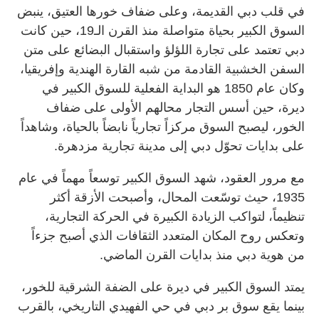
في قلب دبي القديمة، وعلى ضفاف خورها العتيق، ينبض
السوق الكبير بحياة متواصلة منذ القرن الـ19، حين كانت
دبي تعتمد على تجارة اللؤلؤ واستقبال البضائع على متن
السفن الخشبية القادمة من شبه القارة الهندية وإفريقيا،
وكان عام 1850 هو البداية الفعلية للسوق الكبير في
ديرة، حين أسس التجار محالهم الأولى على ضفاف
الخور، ليصبح السوق مركزاً تجارياً نابضاً بالحياة، وشاهداً
على بدايات تحوّل دبي إلى مدينة تجارية مزدهرة.
مع مرور العقود، شهد السوق الكبير توسعاً مهماً في عام
1935، حيث توسّعت المحال، وأصبحت الأزقة أكثر
تنظيماً، لتواكب الزيادة الكبيرة في الحركة التجارية،
وتعكس روح المكان المتعدد الثقافات الذي أصبح جزءاً
من هوية دبي منذ بدايات القرن الماضي.
يمتد السوق الكبير في ديرة على الضفة الشرقية للخور،
بينما يقع سوق بر دبي في حي الفهيدي التاريخي، بالقرب