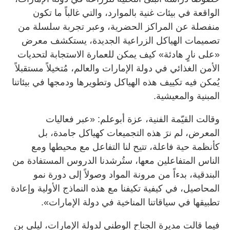
الواقعة في بيئات غنية بالموارد، والتي غالباً ما تكون
منفصلة عن المراكز الحضرية، وعبر تجربة سلسلة من
تصميمات الهياكل الزراعية الجديدة، يستكشف معرض
«على نارٍ هادئة» كيف يمكن للعمارة الاستجابة لتحديات
الأمن الغذائي في دولة الإمارات والعالم، مُتخيلاً مستقبلاً
يُمكن فيه تكييف هذه الهياكل وتطويرها ودمجها في بيئاتنا
المبنية والمعيشية.
وقالت القيّمة الفنية، عزة أبوعلم: «عبر فعاليات
المعرض، لم نرَ هذه التجميعات كهياكل جامدة، بل
كأنظمة حية فاعلة، تتيح لنا التفاعل مع محيطها ومع
الناس المتفاعلين معها، ستُرشدنا الدروس المستفادة من
البندقية، بدءاً من مرونة المواد وصولاً إلى دورة نمو
المحاصيل، في كيفية تكيفنا مع هذه النماذج الأولية وإعادة
تطبيقها في سياقاتنا المناخية في دولة الإمارات».
فيما قالت مديرة الجناح الوطني لدولة الإمارات، ليلى بن