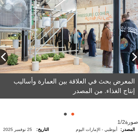
المعرض بحث في العلاقة بين العمارة وأساليب
ليلى بن بريك: معرض «على نارٍ هادئة» أثار حواراً
إنتاج الغذاء. من المصدر
هادفاً حول كيفية استجابة العمارة لإحدى أكثر قضايا
عصرنا إلحاحاً، وهي الأمن الغذائي.
صورة
1/2
المصدر:
أبوظبي - الإمارات اليوم
التاريخ:
25 نوفمبر 2025