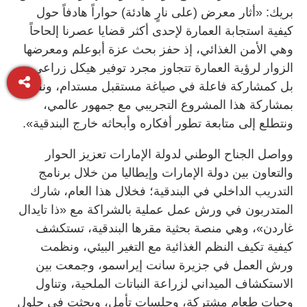
بريك: «أثار معرض (على نارٍ هادئة) حواراً هادفاً حول
كيفية استجابة العمارة لإحدى أكثر قضايا عصرنا إلحاحاً
وهي الأمن الغذائي، إذ حفز بحث عزة أبوعلم ومعرضها
الزوار لرؤية العمارة تتجاوز مجرد توفير هيكل زراعي،
بل كمشاركة فاعلة في صياغة مستقبل مستدام، ونفخر
بمشاركة هذا المشروع التجريبي مع جمهور عالمي،
ونتطلع إلى متابعة تطور أفكاره وأبحاثه خارج البندقية».
وواصل الجناح الوطني لدولة الإمارات تعزيز الحوار
والتعاون بين دولة الإمارات وإيطاليا من خلال برنامج
التدريب الداخلي في البندقية؛ فخلال هذا العام، شارك
المتدربون في ورش عمل عملية بالشراكة مع «ذا تايدال
غاردن»، وهي منصة بحثية مقرها البندقية، تستكشف
كيفية تكيف النظم الغذائية مع التغير البيئي، ونظمت
ورش العمل في جزيرة سانت إيراسمو، وجمعت بين
الاستكشاف الميداني لزراعة النباتات الملحية، وتناول
وجبات طعام مشتركة، وجلسات تأمل، وبحثت في حلول