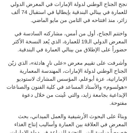
نجح الجناح الوطني لدولة الإمارات في المعرض الدولي
للعمارة في بينالي البندقية بإيطاليا في استقبال 74 ألف
زائر، منذ افتتاحه في الثامن من مايو الماضي.
واختتم الجناح، أول من أمس، مشاركته السادسة في
المعرض الدولي الـ19 للعمارة، الذي يُعد النسخة الأكثر
حضوراً على الإطلاق من بينالي العمارة في البندقية.
وأشرفت على تقييم معرض «على نارٍ هادئة»، الذي زيّن
الجناح الوطني لدولة الإمارات، المهندسة المعمارية
الإماراتية، عزة أبوعلم، المؤسس المشارك لاستوديو
«هولسوم» والأستاذ المساعد في كلية الفنون والصناعات
الإبداعية بجامعة زايد، والتي عُينت من خلال دعوة
مفتوحة.
وبناءً على البحوث الأرشيفية والعمل الميداني، بحث
المعرض في العلاقة بين العمارة وأساليب إنتاج الغذاء
خصوصاً دراسة البنى التحتية للزراعة في دولة الإمارات،