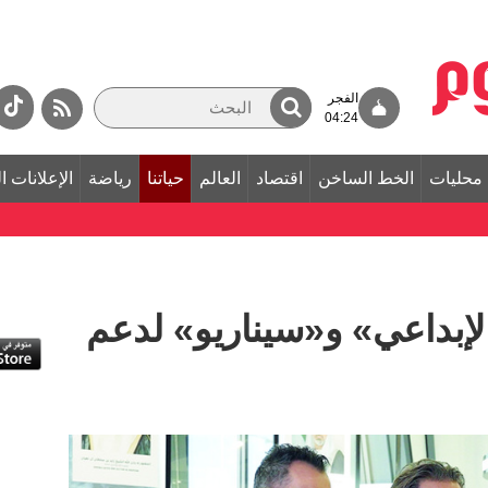
الفجر
04:24
محليات
الخط الساخن
اقتصاد
العالم
حياتنا
رياضة
الإعلانات ا
الإبداعي» و«سيناريو» لدعم