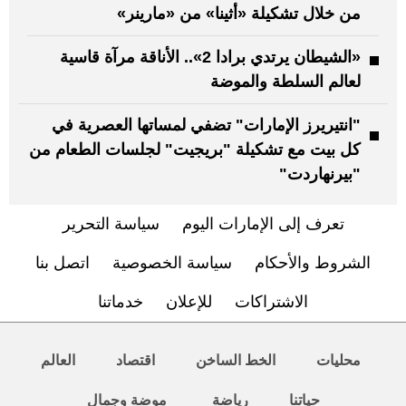
من خلال تشكيلة «أثينا» من «مارينر»
«الشيطان يرتدي برادا 2».. الأناقة مرآة قاسية
لعالم السلطة والموضة
"انتيريرز الإمارات" تضفي لمساتها العصرية في
كل بيت مع تشكيلة "بريجيت" لجلسات الطعام من
"بيرنهاردت"
تعرف إلى الإمارات اليوم
سياسة التحرير
الشروط والأحكام
سياسة الخصوصية
اتصل بنا
الاشتراكات
للإعلان
خدماتنا
محليات
الخط الساخن
اقتصاد
العالم
حياتنا
رياضة
موضة وجمال