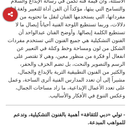
الأسئلة، وأن قيمة فنه تكمن في رسالة الإبداع والسلام
والتسامح التي يبثها، مؤكداً أن الفن أداة للتعبير ولغة لها
مفرداتها، التي يستخدمها الفنان لنقل ما تحتويه من
دلالات، وربما تستطيع اللوحة الفنية أحياناً إيصال ما لا
تستطيع الكلمة إيصالها. وأوضح الفنان عبدالواحد أن
الفنون التشكيلية هي جميع الفنون التي تستخدم مفردات
الشكل من لون ومساحة وخط وكتلة في التعبير عن
انفعال أو فكرة من منظور معين، وهي لا تقتصر على
الرسم والتصوير والنحت، بل تضم الخزف والحفر،
والكثير من الفنون التطبيقية الثرية بالإبداع والجمال،
مشيراً إلى أن تعدد المدارس الفنية أثرى الساحة، وعمل
على تعدد الأعمال الإبداعية، ما زاد مساحات الجمال،
وعكس التنوع في الأفكار والأساليب.
- تولي «دبي للثقافة» أهمية بالفنون التشكيلية، وتدعم
للمواهب المبدعة.