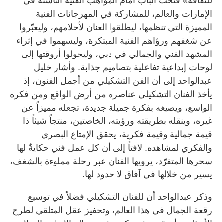
للثقافة» فتحت الباب أمام المواهب الفنية الناشئة في
الإمارات والعالم، للمشاركة في المهرجانات الفنية
المميزة التي تنظمها، ليطلقوا العنان لأحلامهم، وليعبّروا
عن شغفهم ورؤاهم الفنية المبتكرة، وليسهموا في إثراء
المشهد الفني والجمالي في دبي، وليحولوا أروقتها إلى
لوحات إبداعية تفاعلية بتصاميم جذابة. وأشار خليل
عبدالواحد إلى أن الفن التشكيلي من أجمل الفنون، إذ
يأخذ الفنان التشكيلي عناصره من أرض الواقع ومن فكره
الواسع، ويصيغه بفكرة جميلة جديدة، تجعله مميزاً عن
غيره، وينقله بطريقته ورؤيته، الخاصتين، منتجاً شيئاً ذا
قيمة جمالية وقيمة فكرية، يحقق الإمتاع البصري
والفكري لمشاهده. لافتاً إلى أن كل عمل فني حكايةٌ لها
سحرها المتفرّد، يرويها الفنان عبر رحلة مملوءة بالشغف،
يسير من خلالها في آفاق لا حدود لها.
وذكر عبدالواحد أن للفنان التشكيلي فضلاً في توسيع
رقعة الجمال في هذا العالم، وتحفيز عقل المتلقي لطرح