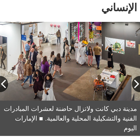
الإنساني
خليل عبدالواحد: «دبي تستقطب الفنانين، ليطلقوا
مدينة دبي كانت ولاتزال حاضنة لعشرات المبادرات
العنان لأحلامهم، وليعبّروا عن شغفهم ورؤاهم
الفنية والتشكيلية المحلية والعالمية. ■ الإمارات
اليوم
الفنية المبتكرة».