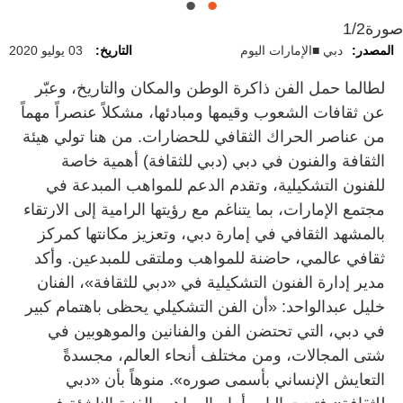
صورة
1/2
المصدر:
دبي ■الإمارات اليوم
التاريخ:
03 يوليو 2020
لطالما حمل الفن ذاكرة الوطن والمكان والتاريخ، وعبّر
عن ثقافات الشعوب وقيمها ومبادئها، مشكلاً عنصراً مهماً
من عناصر الحراك الثقافي للحضارات. من هنا تولي هيئة
الثقافة والفنون في دبي (دبي للثقافة) أهمية خاصة
للفنون التشكيلية، وتقدم الدعم للمواهب المبدعة في
مجتمع الإمارات، بما يتناغم مع رؤيتها الرامية إلى الارتقاء
بالمشهد الثقافي في إمارة دبي، وتعزيز مكانتها كمركز
ثقافي عالمي، حاضنة للمواهب وملتقى للمبدعين. وأكد
مدير إدارة الفنون التشكيلية في «دبي للثقافة»، الفنان
خليل عبدالواحد: «أن الفن التشكيلي يحظى باهتمام كبير
في دبي، التي تحتضن الفن والفنانين والموهوبين في
شتى المجالات، ومن مختلف أنحاء العالم، مجسدةً
التعايش الإنساني بأسمى صوره». منوهاً بأن «دبي