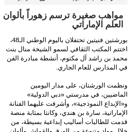
مواهب صغيرة ترسم زهوراً بألوان
العلم الإماراتي
بورشتين فنيتين تحتفلان باليوم الوطني الـ48،
اختتم المكتب الثقافي لسمو الشيخة منال بنت
محمد بن راشد آل مكتوم، أنشطة مبادرة الفن
في المدارس للعام الجاري.
ونظمت الورشتان، على مدار اليومين
الماضيين، في مدرستي «دبي الدولية»
و«الإبداع النموذجية»، وأشرفت عليهما الفنانة
الإماراتية، سارة بن هندي، وكانتا بمثابة منصة
قدمت للطالبات أساليب إبداعية بسيطة، من
خلال مواد متنوعة من الورق والقماش وألوان