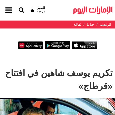
الظهر
12:27
الرئيسة
حياتنا
ثقافة
تكريم يوسف شاهين في افتتاح
«قرطاج»