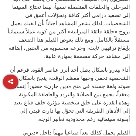
المرحلي والحلقات المنفصلة نسبياً، بينما تحتاج السينما
إلى تصعيد درامي أكثر كثافة وتحوّلات أعمق في
الشخصيات. لذلك يشعر المشاهد أحياناً بأن الفيلم يعمل
بروح «حلقة فائقة الميزانية» أكثر من كونه عملاً سينمائياً
مستقلاً بالكامل. ومع ذلك يعوض الفيلم هذا الضعف
بإيقاع ترفيهي ثابت، وجرعة محسوبة من الحنين، إضافة
إلى مشاهد حركة مصممة بمهارة عالية.
أداء بيدرو باسكال يظل أحد أبرز عناصر القوة. فرغم أن
الشخصية تخفي وجهها معظم الوقت، ينجح باسكال عبر
صوته ولغة جسده في منح «دين جارِن» حضوراً إنسانياً
معقداً، يجمع بين الصلابة والتردد والعاطفة المكبوتة.
وهذه القدرة على خلق شخصية مؤثرة خلف قناع تعيد
إلى الأذهان الطريقة التي تحوّل بها دارث فيدر، إلى
أيقونة سينمائية رغم محدودية تعابير الوجه.
الفيلم يحمل كذلك بعداً صناعياً مهماً داخل «ديزني