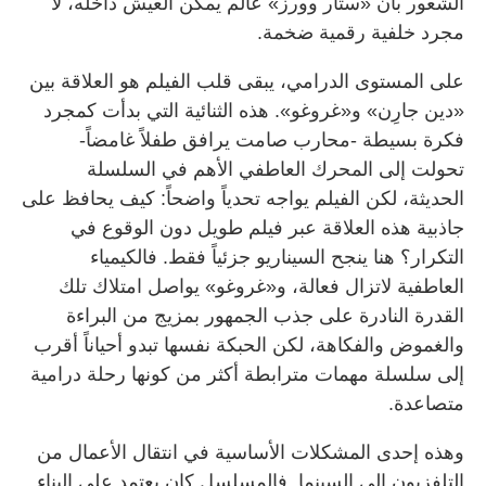
الشعور بأن «ستار وورز» عالم يمكن العيش داخله، لا
مجرد خلفية رقمية ضخمة.
على المستوى الدرامي، يبقى قلب الفيلم هو العلاقة بين
«دين جارِن» و«غروغو». هذه الثنائية التي بدأت كمجرد
فكرة بسيطة -محارب صامت يرافق طفلاً غامضاً-
تحولت إلى المحرك العاطفي الأهم في السلسلة
الحديثة، لكن الفيلم يواجه تحدياً واضحاً: كيف يحافظ على
جاذبية هذه العلاقة عبر فيلم طويل دون الوقوع في
التكرار؟ هنا ينجح السيناريو جزئياً فقط. فالكيمياء
العاطفية لاتزال فعالة، و«غروغو» يواصل امتلاك تلك
القدرة النادرة على جذب الجمهور بمزيج من البراءة
والغموض والفكاهة، لكن الحبكة نفسها تبدو أحياناً أقرب
إلى سلسلة مهمات مترابطة أكثر من كونها رحلة درامية
متصاعدة.
وهذه إحدى المشكلات الأساسية في انتقال الأعمال من
التلفزيون إلى السينما. فالمسلسل كان يعتمد على البناء