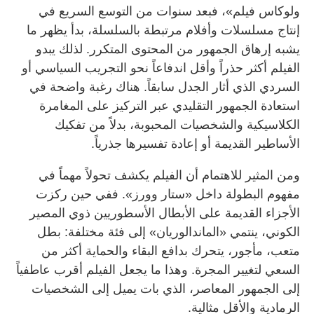
ولوكاس فيلم»، فبعد سنوات من التوسع السريع في
إنتاج مسلسلات وأفلام مرتبطة بالسلسلة، بدأ يظهر ما
يشبه إرهاق الجمهور من المحتوى المتكرر. لذلك يبدو
الفيلم أكثر حذراً وأقل اندفاعاً نحو التجريب السياسي أو
السردي الذي أثار الجدل سابقاً. هناك رغبة واضحة في
استعادة الجمهور التقليدي عبر التركيز على المغامرة
الكلاسيكية والشخصيات المحبوبة، بدلاً من تفكيك
الأساطير القديمة أو إعادة تفسيرها جذرياً.
ومن المثير للاهتمام أن الفيلم يكشف تحولاً مهماً في
مفهوم البطولة داخل «ستار وورز». ففي حين ركزت
الأجزاء القديمة على الأبطال الأسطوريين ذوي المصير
الكوني، ينتمي «الماندالوريان» إلى فئة مختلفة: بطل
متعب، مأجور، يتحرك بدافع البقاء والحماية أكثر من
السعي لتغيير المجرة. وهذا ما يجعل الفيلم أقرب عاطفياً
إلى الجمهور المعاصر، الذي بات يميل إلى الشخصيات
الرمادية والأقل مثالية.