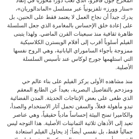
المخرج جون فافرو، الذي لعب دوراً محورياً في إنقاذ
«ستار وورز» تلفزيونياً عبر مسلسل «الماندالوريان»،
يدرك جيداً أن نجاح العمل لا يعتمد فقط على الحنين، بل
على إعادة خلق الإحساس بالمغامرة الذي جعل السلسلة
ظاهرة ثقافية منذ سبعينات القرن الماضي. ولهذا يتبنى
الفيلم أسلوباً أقرب إلى أفلام الويسترن الكلاسيكية
ممزوجة بأجواء الساموراي اليابانية، وهي الروح نفسها
التي استلهمها جورج لوكاس عند تأسيس السلسلة
الأصلية.
منذ مشاهده الأولى يركز الفيلم على بناء عالم حي
ومزدحم بالتفاصيل البصرية، بعيداً عن الطابع المعقم
الذي طغى على بعض الإنتاجات الحديثة. المدن الفضائية
تبدو مأهولة فعلاً، والسفن تحمل آثار الاستخدام والصدأ،
والكاميرا تمنح البيئة إحساساً مادياً حقيقياً، وهي عناصر
تعيد إلى الأذهان ثلاثية الثمانينات الأصلية. هذا التوجه ليس
جمالياً فقط، بل نفسي أيضاً؛ إذ يحاول الفيلم استعادة