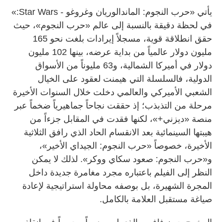
يأتي «حرب النجوم: الماندالوريان وغروغو - Star Wars:»
في لحظة دقيقة بالنسبة إلى عالم «حرب النجوم»، حيث
حقق انطلاقة قوية، مسجلاً إيرادات بلغت نحو 165
مليون دولار عالمياً من بداية عرضه، بينها 102 مليون
دولار في أميركا الشمالية، و63 مليوناً من الأسواق
الدولية، فالسلسلة التي هيمنت لعقود على الخيال
الشعبي الأميركي والعالمي دخلت خلال السنوات الأخيرة
مرحلة من التذبذب؛ إذ حققت نجاحاً جماهيرياً ضخماً عبر
منصة «ديزني+»، لكنها فقدت في المقابل جزءاً من
هيبتها السينمائية بعد الانقسام الحاد الذي رافق الثلاثية
الأخيرة، خصوصاً «حرب النجوم: الجيداي الأخير»،
و«حرب النجوم: صعود سكاي ووكر». لذلك لا يمكن
النظر إلى الفيلم باعتباره مجرد مغامرة جديدة داخل
المجرة الشهيرة، بل بوصفه محاولة استراتيجية لإعادة
صياغة مستقبل العلامة بالكامل.