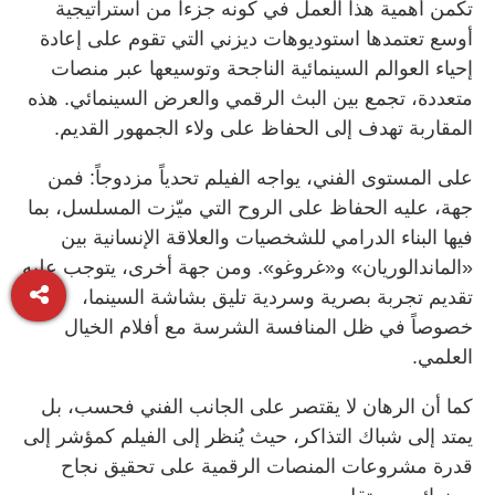
تكمن أهمية هذا العمل في كونه جزءاً من استراتيجية
أوسع تعتمدها استوديوهات ديزني التي تقوم على إعادة
إحياء العوالم السينمائية الناجحة وتوسيعها عبر منصات
متعددة، تجمع بين البث الرقمي والعرض السينمائي. هذه
المقاربة تهدف إلى الحفاظ على ولاء الجمهور القديم.
على المستوى الفني، يواجه الفيلم تحدياً مزدوجاً: فمن
جهة، عليه الحفاظ على الروح التي ميّزت المسلسل، بما
فيها البناء الدرامي للشخصيات والعلاقة الإنسانية بين
«الماندالوريان» و«غروغو». ومن جهة أخرى، يتوجب عليه
تقديم تجربة بصرية وسردية تليق بشاشة السينما،
خصوصاً في ظل المنافسة الشرسة مع أفلام الخيال
العلمي.
كما أن الرهان لا يقتصر على الجانب الفني فحسب، بل
يمتد إلى شباك التذاكر، حيث يُنظر إلى الفيلم كمؤشر إلى
قدرة مشروعات المنصات الرقمية على تحقيق نجاح