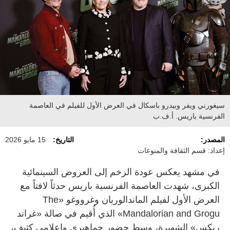
سيغورني ويفر وبيدرو باسكال في العرض الأول للفيلم في العاصمة
الفرنسية باريس. أ.ف.ب
المصدر:
التاريخ:
15 مايو 2026
إعداد: قسم الثقافة والمنوعات
في مشهد يعكس عودة الزخم إلى العروض السينمائية
الكبرى، شهدت العاصمة الفرنسية باريس حدثاً لافتاً مع
العرض الأول لفيلم الماندالوريان وغرووغو «The
Mandalorian and Grogu» الذي أُقيم في صالة «غراند
ريكس» الشهيرة، وسط حضور جماهيري وإعلامي كثيف،