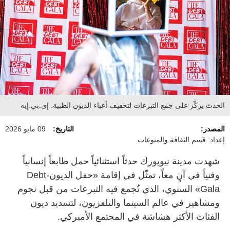
الحدث يركّّز على جمع التبرعات لتخفيف أعباء الديون الطبية. إي.بي.إيه
المصدر:
التاريخ:
09 مايو 2026
إعداد: قسم الثقافة والمنوعات
شهدت مدينة نيويورك حدثاً استثنائياً حمل طابعاً إنسانياً
وفنياً في آنٍ معاً، تمثّل في إقامة «حفل الديون-Debt
Gala» السنوي، الذي تُجمع فيه التبرعات من قبل نجوم
ومشاهير في عالم السينما والتلفزيون، لتسديد ديون
الفئات الأكثر هشاشة في المجتمع الأميركي.