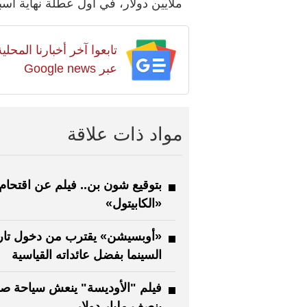
ملايين دولار، في أول عطلة نهاية أس
تابعوا آخر أخبارنا المح
عبر Google news
مواد ذات علاقة
بتوقيع شون بن.. فيلم عن اقتحام
«الكابيتول»
«أوبسيشن» يقترب من دخول تار
السينما بفضل عائداته القياسية
فيلم "الأوديسة" ينعش سياحة صق
بنصف مليار دولار