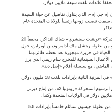
حققاً عائدات بلغت سبعة ملايين دولار.
ون إم جي إم»، الذي يتناول تفاصيل عن حياة السيدة
ية الأولى خلال الأيام الـ20 التي سبقت تنصيب زوجها رئيساً للولايات المتحدة عام
وتصدّر فيلم «سيند هيلب» من إنتاج شركة «توينتيث سينشري» شباك التذاكر، محققاً 20
و من بطولة ريتشل ماك أدامز وديلن أوبراين، حول
د الحياة في جزيرة مهجورة بعد تحطم طائرتهما،
 الأعمال السينمائية للمخرج سام ريمي الذي برز
ن الماضي، مع سلسلة أفلام «إيفل ديد».
تبة الثانية بإيرادات بلغت 18 مليون دولار.
وكانت المرتبة الرابعة من نصيب فيلم الرسوم المتحركة «زوتوبيا 2»، من إنتاج ديزني
وجاء فيلم الحركة والتشويق «شيلتر» من بطولة جيسون ستاثام خامساً بإيرادات 5.5