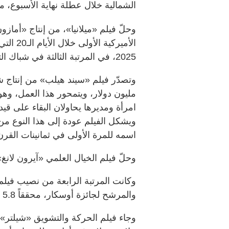
الشمالية خلال عطلة نهاية الأسبوع، م
وحلّ فيلم «ميلانيا»، من إنتاج «أماز
الأميرك
2025، في المرتبة الثالثة في شباك التذاكر.
مليون دولار، ويتمحور هذا العمل، وه
امرأة ومديرها يحاولان البقاء على قي
ويشكل الفيلم عودة إلى هذا النوع من
اسمه للمرة الأولى في ثمانينات القر
وحلّ فيلم الخيال العلمي «آيرون لانغ» في المر
والمرشح لجائزة أوسكار، محققاً 5.8 ملايين دولار في الولايات المتحدة وكندا.