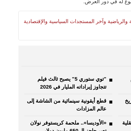
بوع له في دور العرض.
لية والرياضية وآخر المستجدات السياسية والإقتصادية
"توي ستوري 5" يصبح ثالث فيلم
تتجاوز إيراداته المليار في 2026
يخ
قطع أيقونية سينمائية من الشاشة إلى
عالم المزادات
لية
«الأوديسا».. ملحمة كريستوفر نولان
تعبر حاجز الـ 650 مليون دولار