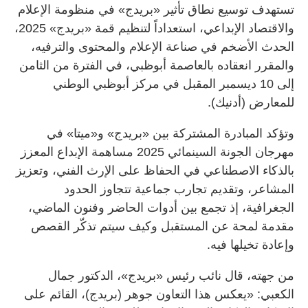
تستهدف توسيع نطاق تأثير «بريدج» في منظومة الإعلام
والاقتصاد الإبداعي، استعداداً لتنظيم قمة «بريدج» 2025،
الحدث الأضخم في صناعة الإعلام والمحتوى والترفيه،
والمقرر انعقاده بالعاصمة أبوظبي، في الفترة من الثامن
إلى 10 ديسمبر المقبل في مركز أبوظبي الوطني
للمعارض (أدنيك).
وتؤكد المبادرة المشتركة بين «بريدج» و«ميتا» في
مهرجان الجونة السينمائي 2025 مساهمة الإبداع المعزز
بالذكاء الاصطناعي في الحفاظ على الإرث الفني، وتعزيز
المشاعر، وتقديم تجارب جماعية تتجاوز الحدود
الجغرافية، إذ تجمع بين أدوات الحاضر وفنون الماضي،
مقدمة لمحة عن المستقبل وكيف سيتم تذكّر القصص
وإعادة تخيلها فيه.
من جهته، قال نائب رئيس «بريدج»، الدكتور جمال
الكعبي: «يعكس هذا التعاون جوهر (بريدج)، القائم على