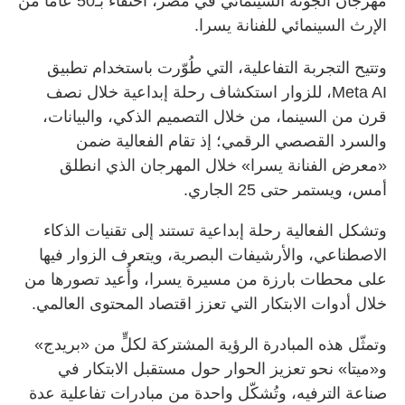
مهرجان الجونة السينمائي في مصر، احتفاءً بـ50 عاماً من
الإرث السينمائي للفنانة يسرا.
وتتيح التجربة التفاعلية، التي طُوّرت باستخدام تطبيق
Meta AI، للزوار استكشاف رحلة إبداعية خلال نصف
قرن من السينما، من خلال التصميم الذكي، والبيانات،
والسرد القصصي الرقمي؛ إذ تقام الفعالية ضمن
«معرض الفنانة يسرا» خلال المهرجان الذي انطلق
أمس، ويستمر حتى 25 الجاري.
وتشكل الفعالية رحلة إبداعية تستند إلى تقنيات الذكاء
الاصطناعي، والأرشيفات البصرية، ويتعرف الزوار فيها
على محطات بارزة من مسيرة يسرا، وأُعيد تصورها من
خلال أدوات الابتكار التي تعزز اقتصاد المحتوى العالمي.
وتمثّل هذه المبادرة الرؤية المشتركة لكلٍّ من «بريدج»
و«ميتا» نحو تعزيز الحوار حول مستقبل الابتكار في
صناعة الترفيه، وتُشكّل واحدة من مبادرات تفاعلية عدة