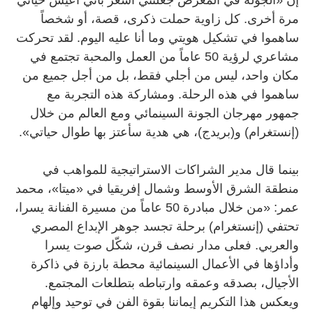
مرة أخرى. كل زاوية حملت ذكرى، قصة، أو شخصاً
ساهموا في تشكيل هويتي وما أنا عليه اليوم. لقد تحركت
مشاعري لرؤية 50 عاماً من العمل والمحبة تجتمع في
مكان واحد، ليس من أجلي فقط، بل من أجل جميع من
ساهموا في هذه الرحلة. ومشاركة هذه التجربة مع
جمهور مهرجان الجونة السينمائي ومع العالم من خلال
(إنستغرام) و(بريدج)، هي هدية سأعتز بها طوال حياتي».
بينما قال مدير الشراكات الاستراتيجية للمواهب في
منطقة الشرق الأوسط وشمال إفريقيا في «ميتا»، محمد
عمر: «من خلال مبادرة 50 عاماً من مسيرة الفنانة يسرا،
تحتفي (إنستغرام) برحلة تجسد جوهر الإبداع المصري
والعربي. فعلى مدار نصف قرن، شكّل صوت يسرا
وأداؤها في الأعمال السينمائية محطة بارزة في ذاكرة
الأجيال، بصدقه وعمقه وارتباطه بتطلعات المجتمع.
ويعكس هذا التكريم إيماننا بقوة الفن في توحيد وإلهام