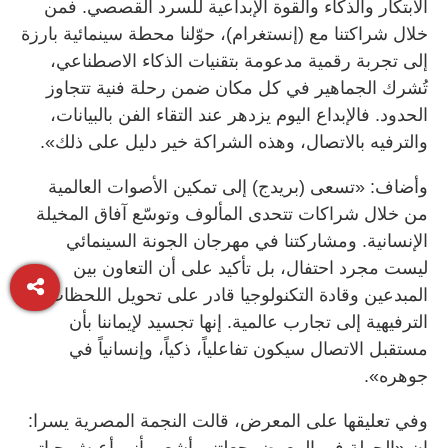
الابتكار والذكاء والقوة الإبداعية للسرد القصصي. فمن
خلال شراكتنا مع (إنستغرام)، حوّلنا محطة سينمائية بارزة
إلى تجربة رقمية مدعومة بتقنيات الذكاء الاصطناعي،
تُشرك الجماهير في كل مكان ضمن رحلة فنية تتجاوز
الحدود. فالإبداع اليوم يزدهر عند التقاء الفن بالبيانات،
والترفيه بالاتصال، وهذه الشراكة خير دليل على ذلك».
وأضاف: «تسعى (بريدج) إلى تمكين الأصوات العالمية
من خلال شراكات تتحدى المألوف وتوسّع آفاق المخيلة
الإنسانية. ومشاركتنا في مهرجان الجونة السينمائي
ليست مجرد احتفال، بل تأكيد على أن التعاون بين
المبدعين وقادة التكنولوجيا قادر على تحويل اللحظات
الترفيهية إلى تجارب عالمية. إنها تجسيد لإيماننا بأن
مستقبل الاتصال سيكون تفاعلياً، ذكياً، وإنسانياً في
جوهره».
وفي تعليقها على المعرض، قالت النجمة المصرية يسرا:
إن «الجولة في المعرض جعلتني أشعر بأني أعيش حياتي