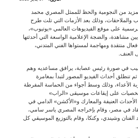
 المزيد من النجومية والحظ للممثل المصري محمد
والملاحقات، وذلك بعد الأزمات التي تلت طرح
 الرسمية على موقع الفيديوهات العالمي «يوتيوب»،
حتى الآن ما يزيد على 5.5 ملايين مشاهدة، والضجة الإعلامية الواسعة التي أحدثتها
ال منتقدة ومهاجمة لمستواها الفني المتدني،
ى العنف.
ليب في صورة رئيس عصابة، يرافق مساعديه وهم
 ثم تنطلق أحداث الفيديو المصور لتبدأ بمغامرة
ربة الأعداء، وذلك وسط أجواء من الحماسة المفرطة
خصيات على إيقاعات موسيقى «الراب»
الأحداث العنيفة والمعارك و«الأكشن» الدامي في
لنقاد في مصر، وقام بإخراجه المصري ياسر سامي،
 الفنان وشيندي، وكنكا، وقام بالتوزيع الموسيقي كل