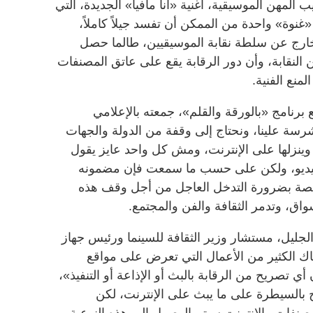
 المهن الموسيقية، أغنية «أنا مافيا» الجديدة، التي
«غنوة» واحدة من الممكن أن تفسد جيلاً كاملاً،
خارج عن سلطة نقابة الموسيقيين، طالما حصل
لنقابة، وأن دور الرقابة يقع على عاتق المصنفات
لمنع الفنية.
برنامج «بالورقة والقلم»، جمعته بالإعلامي
سة علينا، ونحتاج إلى وقفة من الدولة والجهات
وينزلها على الإنترنت، ومش كل واحد عايز يقول
الفيديو، ولكن على حسب ما سمعت فإن مضمونه
لمختصة بضرورة التدخل العاجل من أجل وقف هذه
سواق، وتدمر الثقافة والفن والمجتمع.
الجليل، مستشار وزير الثقافة للسينما ورئيس جهاز
ناك الكثير من الأعمال التي تعرض على مواقع
ي تصريح من الرقابة بالبث أو الإذاعة أو التنفيذ»،
 بالسيطرة على ما يبث على الإنترنت، لكن
صنفات والإنترنت سيتم الوصول إلى هذه النوعية