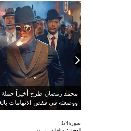
محمد رمضان طرح أخيراً جملة من
هاني شاكر: «(غنوة) واحدة من ال
ووضعته في قفص الاتهامات بالغر
صورة
1/4
المصدر:
حياة الحرزي ـ دبي