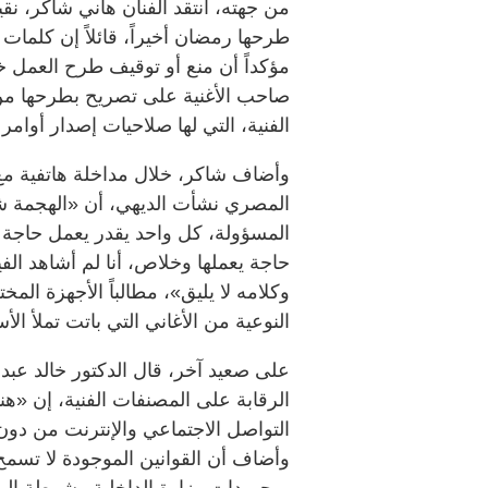
من جهته، انتقد الفنان هاني شاكر، نقيب
طرحها رمضان أخيراً، قائلاً إن كلمات 
مؤكداً أن منع أو توقيف طرح العمل 
صاحب الأغنية على تصريح بطرحها من ا
الفنية، التي لها صلاحيات إصدار أوامر ا
وأضاف شاكر، خلال مداخلة هاتفية مع 
المصري نشأت الديهي، أن «الهجمة شر
المسؤولة، كل واحد يقدر يعمل حاجة 
حاجة يعملها وخلاص، أنا لم أشاهد 
وكلامه لا يليق»، مطالباً الأجهزة ا
النوعية من الأغاني التي باتت تملأ الأ
على صعيد آخر، قال الدكتور خالد عبد
الرقابة على المصنفات الفنية، إن «ه
التواصل الاجتماعي والإنترنت من دون أ
وأضاف أن القوانين الموجودة لا تسمح
بمجهودات وزارة الداخلية وشرطة الم