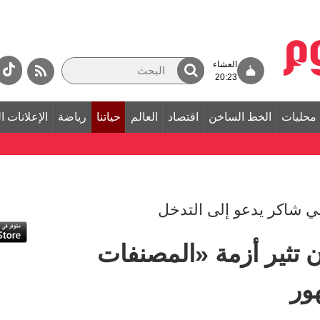
العشاء
20:23
محليات
الخط الساخن
اقتصاد
العالم
حياتنا
رياضة
الإعلانات ا
 تثير أزمة «المصنفات
ور