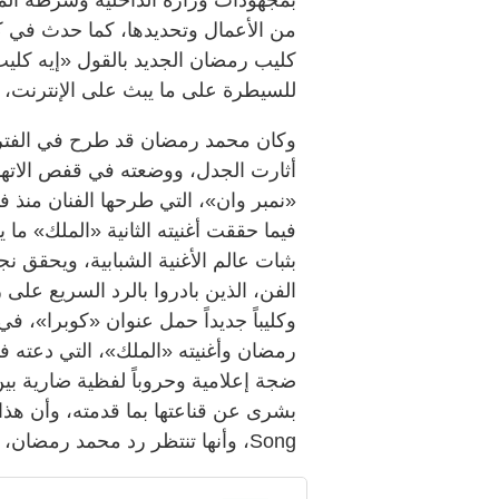
من الأعمال وتحديدها، كما حدث في ك
كليب رمضان الجديد بالقول «إيه كليب م
للسيطرة على ما يبث على الإنترنت، ف
وكان محمد رمضان قد طرح في الفترة ال
أثارت الجدل، ووضعته في قفص الاتهاما
بثبات عالم الأغنية الشبابية، ويحقق ن
الفن، الذين بادروا بالرد السريع عل
وكليباً جديداً حمل عنوان «كوبرا»،
رمضان وأغنيته «الملك»، التي دعته في
ضجة إعلامية وحروباً لفظية ضارية ب
Song، وأنها تنتظر رد محمد رمضان، ولن تغضب منه».