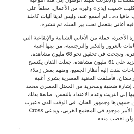
ليب «سيب إيدي» وغيره من الأعمال. معلقاً على
افيا ده... لم أسمع عنه، وليس لدينا آليات كاملة
يه أغاني بتتعمل تحت بير السلم ثم تنشر».
أخيرة، جملة من الأغاني الشبابية والإيقاعية التي
ت بالغرور والتكبر والنرجسية، من بينها أغنية
«نمبر وان»، التي طرحها الفنان منذ فترة، ونجحت في تحقيق نحو 68 مليون مشاهدة،
فيما حققت أغنيته الثانية «الملك» ما يزيد على 61 مليون مشاهدة، جعلت الفنان يكتسح
جاحات لفتت إليه أنظار الجميع، ومنهم بعض زملاء
ى رمضان، فأطلقت المغنية المصرية بشرى أغنية
 في إشارة ضمنية وسخرية من الممثل المصري محمد
ها إلى التريث وعدم الاعتداد بالنفس، صانعة بذلك
ين جمهورها وجمهور الفنان، في الوقت الذي «عبرت
بشرى عن قناعتها بما قدمته، وأن هذا الأمر موجود في المجتمع الغربي، ويدعى Cross