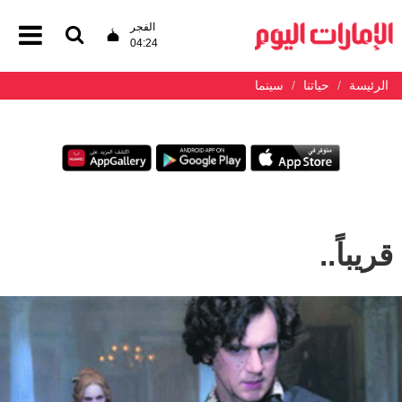
الفجر
04:24
الرئيسة
حياتنا
سينما
قريباً..