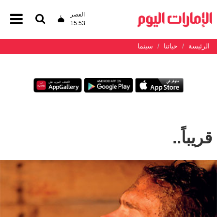
العصر
15:53
الرئيسة
حياتنا
سينما
قريباً..