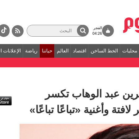
الفجر
04:26
محليات
الخط الساخن
اقتصاد
العالم
حياتنا
رياضة
الإعلانات ا
رين عبد الوهاب تكسر
تة وأغنية «تباعًا تباعًا»