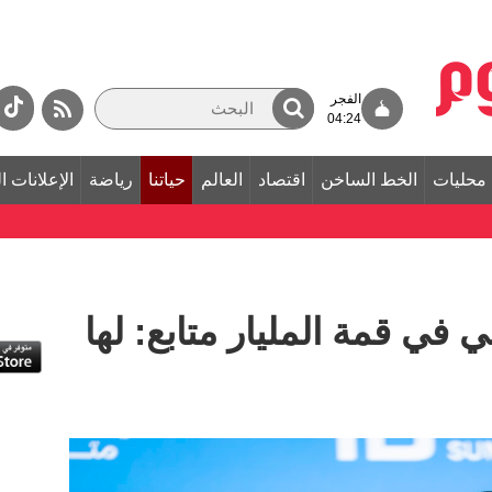
الفجر
04:24
محليات
الخط الساخن
اقتصاد
العالم
حياتنا
رياضة
الإعلانات ا
في قمة المليار متابع: لها