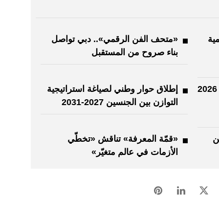
ية
«متحف الفن الرقمي».. دبي تواصل
بناء صروح من المستقبل
أحمد بن سعيد يشهد تخريج دفعة 2026
إطلاق حوار وطني لصياغة استراتيجية
التوازن بين الجنسين 2027-2031
ن
«قمّة المعرفة» تناقش «تخطّي
الأزمات في عالم متغيّر»