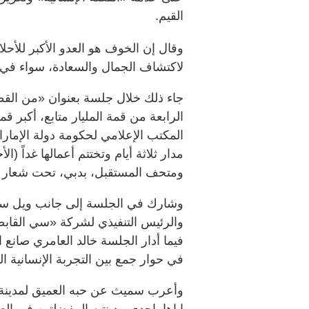
القيم.
وقال إن الخوف هو العدو الأكبر للأحلا
لاكتشاف الجمال والسعادة، سواء في ا
جاء ذلك خلال جلسة بعنوان «من الق
الرابعة من قمة المليار متابع، أكبر ق
المكتب الإعلامي لحكومة دولة الإمارا
مدار ثلاثة أيام وتختتم أعمالها غداً (ا
ومتحف المستقبل، بدبي، تحت شعار «
وشارك في الجلسة إلى جانب ويل س
والرئيس التنفيذي لشركة «سي القابض
فيما أدار الجلسة خالد العامري صانع ا
في حوار جمع بين التجربة الإنسانية ال
وأعرب سميث عن حبه العميق لمدينة دب
إياها بإحدى مدينتيه المفضلتين في ال