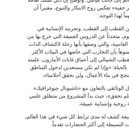
خفية» تعكس روح الابتكار والتنوع، معتبراً أن
ً لهذا التوجه.
 القطب إلى القطب، وتجربته الإنسانية في
كشاف القارات السبع خلال 100 يوم، متحدثاً عن الدروس العميقة التي خرج بها من
قاسية، والتي وصفها بأنها رحلة لاكتشاف الذات
هاً بأن التجارب التي خاضها في البيئات الأكثر
قطب الشمالي إلى أعماق غابات الأمازون، علمته
بالحياة: «وإذا لم نكن مستعدين لدخول المناطق
جح في بناء الأعمال، ولن نحقق أحلامنا»،
الوثائقي بالتعاون مع «ناشيونال جيوغرافيك»
 «حلم تحقق»، حيث بدأ المشروع من منطلق علمي
 روحية وإنسانية عميقة.
طبيعة كشف له مدى ترابط كل شيء في هذا العالم،
ت البسيطة إلى أكثر الحضارات تقدماً.