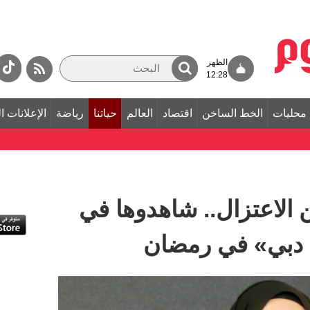
الظهر
12:28
محليات
الخط الساخن
اقتصاد
العالم
حياتنا
رياضة
الإعلانات ا
الاعتزال.. شاهدوها في
 دبي» في رمضان