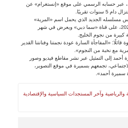
، عبر حسابه الرسمي على موقع «إنستغرام» عن
وات تقريبًا.
 مسلسله الجديد الذي يحمل اسم «المرية»
والمقرر عرضه في موسم رمضان 2023، على قناة «سما دبي» ويعرض في شهر
بيرة من نجوم الخليج.
ئلًا: «المفاجأة السارة عودة نجمتنا وفنانتنا القدير
رية مع نخبة من النجوم».
أحمد إلى التمثيل عبر نشر مقاطع فيديو وصور
اجتماعي، تجمعهم بسميرة في موقع التصوير،
ة سميرة أحمد».
لية والرياضية وآخر المستجدات السياسية والإقتصادية