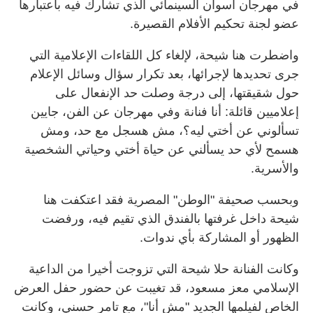
في مهرجان أسوان السينمائي الذي تشارك فيه باعتبارها
عضو لجنة تحكيم الأفلام القصيرة.
واضطرت هنا شيحة، لإلغاء كل اللقاءات الإعلامية التي
جرى تحديدها لإجرائها، بعد تكرار سؤال وسائل الإعلام
حول شقيقتها، إلى درجة وصلت حد الإنفعال على
إعلاميين قائلة: أنا فنانة وفي مهرجان عن الفن، جايين
تسألوني عن أختي ليه؟، مش هسجل مع حد، ومش
هسمح لأي حد يسألني عن حياة أختي وحياتي الشخصية
والأسرية.
وبحسب صحيفة "الوطن" المصرية فقد اعتكفت هنا
شيحة داخل غرفتها بالفندق الذي تقيم فيه، ورفضت
الظهور أو المشاركة بأي ندوات.
وكانت الفنانة حلا شيحة التي تزوجت أخيرا من الداعية
الإسلامي معز مسعود، قد تغيبت عن حضور حفل العرض
الخاص لفيلمها الجديد "مش أنا"، مع تامر حسني، وكانت