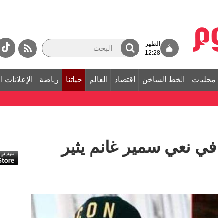
الظهر
12:28
محليات
الخط الساخن
اقتصاد
العالم
حياتنا
رياضة
الإعلانات ا
ي نعي سمير غانم يثير