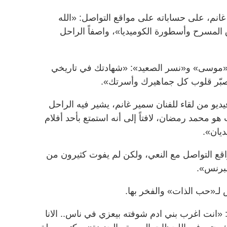
انم، على حساباته على مواقع التواصل: «الله
المسرح وأسطورة الكوميديا»، واصفاً الراحل
ل «موسى» و«نسر الصعيد»: «شهادتك في تاريخي
صبّر قلوب كل جماهيرك وأسرتك».
و من لقاء للفنان سمير غانم، يشير فيه الراحل
هو محمد رمضان، لافتاً إلى أنه استمتع بأحد أفلام
يان».
ع التواصل مع النعي، ولكن لم يفوت كثيرون من
لبرنس».
 لـ«حب الذات» والفخر بها.
«انت اغرب بني ادم شوفته بيعزي في ناس.. الانا