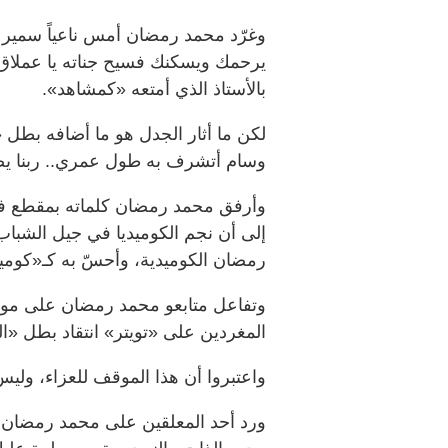
وغرّد محمد رمضان أمس ناعياً سمير غ
يرحمك ويسكنك فسيح جناته يا عملاق 
بالأستاذ الذي أمتعه «كمشاهد».
لكن ما أثار الجدل هو ما أضافه بط
وسام أتشرف به طول عمري.. ربنا ي
وأرفق محمد رمضان كلماته بمقطع فيدي
إلى أن نجم الكوميديا في جيل الشباب 
رمضان الكوميدية، وأحسّ به كـ«كوميد
وتفاعل متابعو محمد رمضان على مواق
المغردين على «تويتر» انتقاد بطل «ا
واعتبروا أن هذا الموقف للعزاء، وليس
ورد أحد المعلقين على محمد رمضان: 