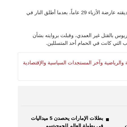
وكان بيستوريوس 27 عاماً قد قتل صديقته عارضة الأزياء 29 عاماً، بعدما أطلق النار في
ريوس بالقتل غير العمدي، وقبلت بروايته بشأن
ب التي كانت في الحمام أحد المتسللين.
لية والرياضية وآخر المستجدات السياسية والإقتصادية
بطلات الإمارات يحصدن 5 ميداليات
ت
في بطولة العالم للجوجيتسو