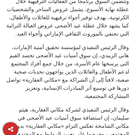
وتتضمن السوق برنامجاً من الفعاليات الترفيهية خلال
عطلة نهاية الأسبوع، يشمل عروض الساحر والشخصيات
الكرتونية، بهدف توفير أجواء ترفيهية للعائلات والأطفال،
كما يشهد خلال عطلة عيد الأضحى عروض العيالة التراثية
التي تحتفي بالموروث الثقافي الإماراتي وأجواء العيد.
وقال الرئيس التنفيذي لمؤسسة تحقيق أمنية الإمارات،
هاني الزبيدي، إن سوق أمنيات عيد الأضحى تجسد القيم
التي يرسخها عام الأسرة، من خلال جمع أفراد المجتمع
لدعم الأطفال والعائلات الذين يواجهون تحديات صحية
صعبة، لافتاً إلى أن الشراكة مع «مكاني العقارية» تواصل
دورها في توسيع أثر المبادرات الإنسانية، وتعزيز
المشاركة المجتمعية.
وقال الرئيس التنفيذي لشركة مكاني العقارية، هيثم
سليمان، إن استضافة سوق أمنيات عيد الأضحى في
مكاني الشامخة تعكس التزام «مكاني العقارية» بدورها
المجتمعي، وحرصها على تعزيز الروابط مع المجتمع