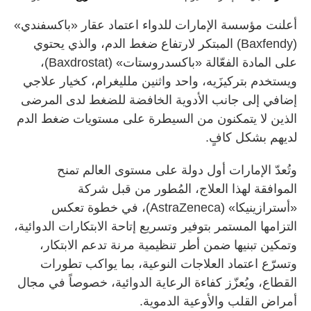
أعلنت مؤسسة الإمارات للدواء اعتماد عقار «باكسفندي»
(Baxfendy) المبتكر لارتفاع ضغط الدم، والذي يحتوي
على المادة الفعّالة «باكسدروستات» (Baxdrostat)،
ويستخدم بتركيزَيه، واحد واثنين ملليغرام، كخيار علاجي
إضافي إلى جانب الأدوية الخافضة للضغط لدى المرضى
الذين لا يتمكنون من السيطرة على مستويات ضغط الدم
لديهم بشكل كافٍ.
وتُعدّ الإمارات أول دولة على مستوى العالم تمنح
الموافقة لهذا العلاج، المُطور من قبل شركة
«أسترازينيكا» (AstraZeneca)، في خطوة تعكس
التزامها المستمر بتوفير وتسريع إتاحة الابتكارات الدوائية،
وتمكين تبنيها ضمن أطر تنظيمية مرنة تدعم الابتكار،
وتسرّع اعتماد العلاجات النوعية، بما يواكب تطورات
القطاع، ويُعزّز كفاءة الرعاية الدوائية، خصوصاً في مجال
أمراض القلب والأوعية الدموية.