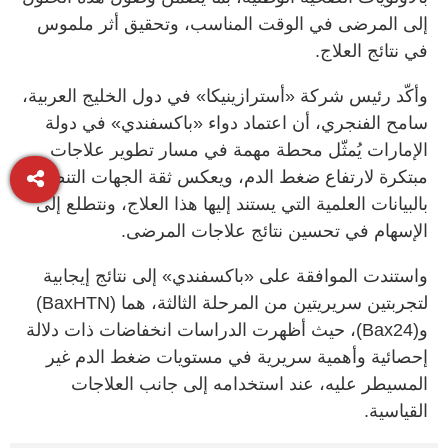
إلى المرضى في الوقت المناسب، وتحقيق أثر ملموس
في نتائج العلاج.
وأكّد رئيس شركة «أسترازينيكا» في دول الخليج العربية،
سامح الفنجري، أن اعتماد دواء «باكسفندي» في دولة
الإمارات يُمثّل محطة مهمة في مسار تطوير علاجات
مبتكرة لارتفاع ضغط الدم، ويعكس ثقة الجهات التنظيمية
بالبيانات العلمية التي يستند إليها هذا العلاج، ونتطلع إلى
الإسهام في تحسين نتائج علاجات المرضى.
واستندت الموافقة على «باكسفندي» إلى نتائج إيجابية
لتجربتين سريريتين من المرحلة الثالثة، هما (BaxHTN)
و(Bax24)، حيث أظهرت الدراسات انخفاضات ذات دلالة
إحصائية وأهمية سريرية في مستويات ضغط الدم غير
المسيطر عليه، عند استخدامه إلى جانب العلاجات
القياسية.