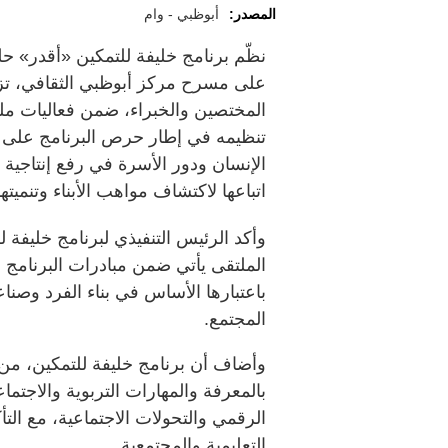
المصدر:
أبوظبي - وام
نظّم برنامج خليفة للتمكين «أقدر» حل
على مسرح مركز أبوظبي الثقافي، تزا
المختصين والخبراء، ضمن فعاليات ملت
تنظيمه في إطار حرص البرنامج على تعز
الإنسان ودور الأسرة في رفع إنتاجية أ
اتباعها لاكتشاف مواهب الأبناء وتنميتها
وأكد الرئيس التنفيذي لبرنامج خليفة ل
الملتقى يأتي ضمن مبادرات البرنامج ف
باعتبارها الأساس في بناء الفرد وصناع
المجتمع.
وأضاف أن برنامج خليفة للتمكين، من
بالمعرفة والمهارات التربوية والاجتم
الرقمي والتحولات الاجتماعية، مع الت
التعليمية والمجتمعية.