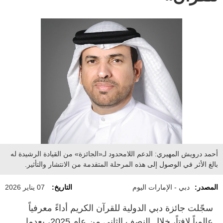
أحمد درويش المهيري: الدعم اللامحدود لـ«الجائزة» من القيادة الرشيدة له
بالغ الأثر في الوصول إلى هذه المرحلة المتقدمة من الانتشار والتأثير.
المصدر:
دبي - الإمارات اليوم
التاريخ:
07 يناير 2026
سجّلت جائزة دبي الدولية للقرآن الكريم أداءً معرفياً
عالمياً لافتاً، خلال النصف الثاني من عام 2025، بعدما