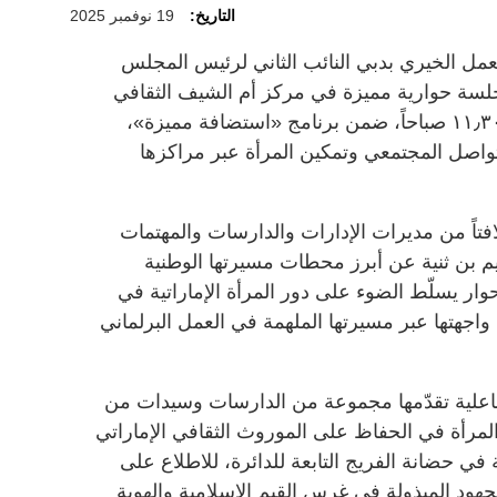
التاريخ:
19 نوفمبر 2025
عمل الخيري بدبي النائب الثاني لرئيس المجلس
جلسة حوارية مميزة في مركز أم الشيف الثقافي
الإسلامي، غداً من ١٠٫٣٠ صباحاً إلى ١١٫٣٠ صباحاً، ضمن برنامج «استضافة مميزة»،
لتواصل المجتمعي وتمكين المرأة عبر مراكزها
افتاً من مديرات الإدارات والدارسات والمهتمات
 بن ثنية عن أبرز محطات مسيرتها الوطنية
حوار يسلّط الضوء على دور المرأة الإماراتية في
ي واجهتها عبر مسيرتها الملهمة في العمل البرلماني
فاعلية تقدّمها مجموعة من الدارسات وسيدات من
المرأة في الحفاظ على الموروث الثقافي الإماراتي
 في حضانة الفريج التابعة للدائرة، للاطلاع على
لجهود المبذولة في غرس القيم الإسلامية والهوية