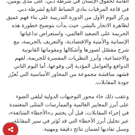
العامة لحقوق الإنسان في شرطة دبي، على مدى يومين،
في قاعة المرقبات بنادي الضباط التابع لشرطة دبي.
وركز اليوم الأول من الدورة التدريبية على بناء فهم عميق
لظاهرة الاتجار بالبشر، حيث بدأت بتوضيح خطورة هذه
الجريمة على الصعيد العالمي، واستعراض تداعياتها
الإنسانية والأمنية والاقتصادية، والتعريف بالجريمة، مع
شرح مفصّل لصورها وأشكالها ومقوماتها القانونية
والاجتماعية، وأبرز النظريات المفسرة للجريمة، لفهم
الدوافع والعوامل المؤدية إلى وقوعها، أما اليوم الثاني
فشهد مناقشة مجموعة من المحاور الأساسية التي تُعزّز
جودة المقابلات.
وعقب ذلك جاء محور التوجيهات الدولية ليلقي الضوء
على أبرز المعايير العالمية والممارسات المثلى المعتمدة
في إجراء المقابلات، قبل أن يختتم بـ«الأخطاء الشائعة»،
عبر تحليل أبرز الأخطاء التي قد تُؤثر في سير المقابلة،
وسبل تفاديها لضمان نتائج دقيقة ومهنية.