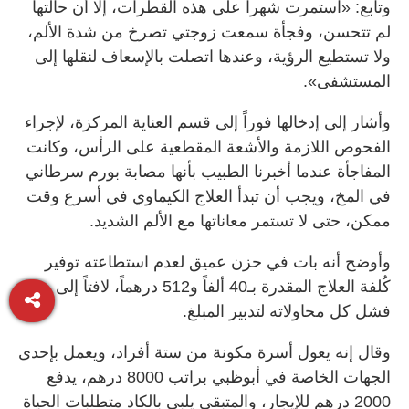
وتابع: «استمرت شهراً على هذه القطرات، إلا أن حالتها
لم تتحسن، وفجأة سمعت زوجتي تصرخ من شدة الألم،
ولا تستطيع الرؤية، وعندها اتصلت بالإسعاف لنقلها إلى
المستشفى».
وأشار إلى إدخالها فوراً إلى قسم العناية المركزة، لإجراء
الفحوص اللازمة والأشعة المقطعية على الرأس، وكانت
المفاجأة عندما أخبرنا الطبيب بأنها مصابة بورم سرطاني
في المخ، ويجب أن تبدأ العلاج الكيماوي في أسرع وقت
ممكن، حتى لا تستمر معاناتها مع الألم الشديد.
وأوضح أنه بات في حزن عميق لعدم استطاعته توفير
كُلفة العلاج المقدرة بـ40 ألفاً و512 درهماً، لافتاً إلى
فشل كل محاولاته لتدبير المبلغ.
وقال إنه يعول أسرة مكونة من ستة أفراد، ويعمل بإحدى
الجهات الخاصة في أبوظبي براتب 8000 درهم، يدفع
2000 درهم للإيجار، والمتبقي يلبي بالكاد متطلبات الحياة