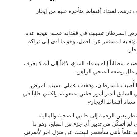
 (أبوإبراهيم - سوري) إلى 26 ألف درهم، لسداد أقساط متأخرة عليه من إيجار
 بمرض السرطان تسببت في فقدانه عمله، نتيجة عدم
 وتغيبه المستمر عن العمل، وهو ما أدى إلى تراكم
جار.
طالباً إياه بسداد المبلغ، لافتاً إلى أنه لا يعرف
في ظل وضعه الصحي الراهن.
دما أُصبت بالسرطان، وفقدت عملي بسبب المرض،
 السابق أتدبر أمور حياتي بصعوبة، ولكنني حالياً في
سداد أقساط الإيجار».
ر بعين الرحمة إلى حالتي الصحية والمالية،
 لم أتمكّن من تدبير أي جزء من المبلغ، وهو ما
، علماً بأنني سأضطر للبحث عن منزل آخر لأسرتي