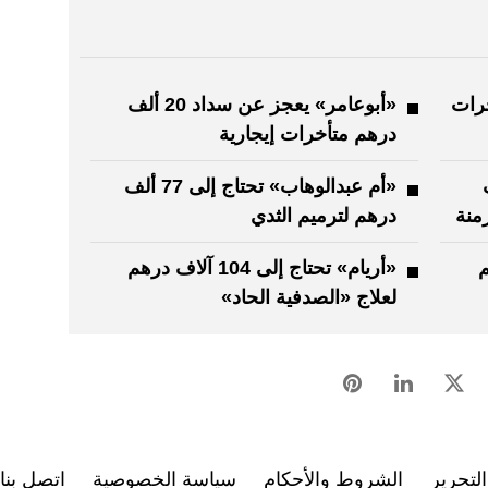
متأخرات
«أبوعامر» يعجز عن سداد 20 ألف
درهم متأخرات إيجارية
 ألف
«أم عبدالوهاب» تحتاج إلى 77 ألف
منة
درهم لترميم الثدي
رهم
«أريام» تحتاج إلى 104 آلاف درهم
لعلاج «الصدفية الحاد»
لتحرير
الشروط والأحكام
سياسة الخصوصية
اتصل بنا