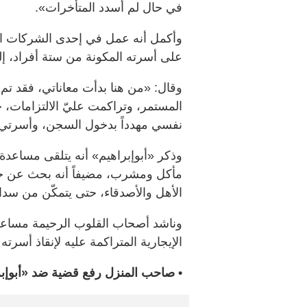
في حال لم أسدد المتأخرات».
على أسرته المكونة من ستة أفراد، إ
وقال: «من هنا بدأت معاناتي، فقد تم
المستمر، وتراكمت عليّ الالتزامات، 
نفسي مهدداً بدخول السجن، وأسرتي 
وذكر «أبوإبراهيم» أنه يتلقى مساعدة 
مأكل ومشرب، مضيفاً أنه بحث عن 
الأهل والأصدقاء، حتى يتمكّن من سدا
الإيجارية المتراكمة عليه لإنقاذ أسرته
• صاحب المنزل رفع قضية ضد «أبوإبرا