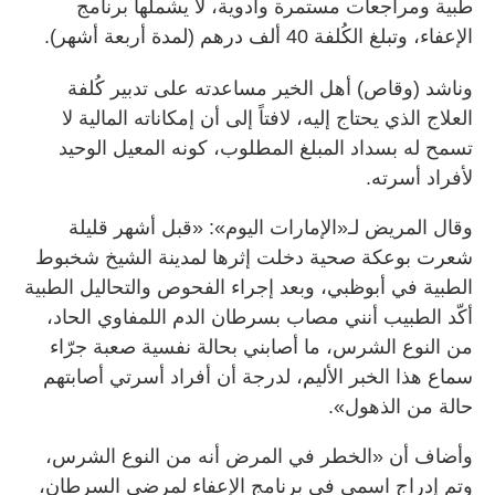
طبية ومراجعات مستمرة وأدوية، لا يشملها برنامج
الإعفاء، وتبلغ الكُلفة 40 ألف درهم (لمدة أربعة أشهر).
وناشد (وقاص) أهل الخير مساعدته على تدبير كُلفة
العلاج الذي يحتاج إليه، لافتاً إلى أن إمكاناته المالية لا
تسمح له بسداد المبلغ المطلوب، كونه المعيل الوحيد
لأفراد أسرته.
وقال المريض لـ«الإمارات اليوم»: «قبل أشهر قليلة
شعرت بوعكة صحية دخلت إثرها لمدينة الشيخ شخبوط
الطبية في أبوظبي، وبعد إجراء الفحوص والتحاليل الطبية
أكّد الطبيب أنني مصاب بسرطان الدم اللمفاوي الحاد،
من النوع الشرس، ما أصابني بحالة نفسية صعبة جرّاء
سماع هذا الخبر الأليم، لدرجة أن أفراد أسرتي أصابتهم
حالة من الذهول».
وأضاف أن «الخطر في المرض أنه من النوع الشرس،
وتم إدراج اسمي في برنامج الإعفاء لمرضى السرطان،