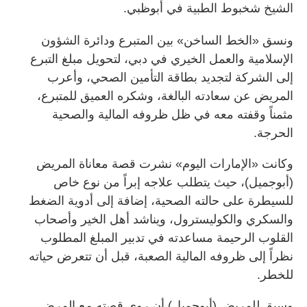
الشيخ شخبوط الطبية في أبوظبي.
ونسق «الخط الساخن» بين المتبرع ودائرة الشؤون
الإسلامية والعمل الخيري في دبي، لتحويل مبلغ التبرع
إلى الشركة لتجديد بطاقة التأمين الصحي، وأعرب
المريض عن سعادته البالغة، وشكره العميق للمتبرع،
مثمناً وقفته معه في ظل ظروفه المالية والصحية
الحرجة.
وكانت «الإمارات اليوم» نشرت قصة معاناة المريض
(أبوجميل)، حيث يتطلب علاجه إبراً من نوع خاص
للسيطرة على حالته الصحية، إضافة إلى أدوية الضغط
والسكري والكوليسترول، ويناشد أهل الخير وأصحاب
القلوب الرحيمة مساعدته في تدبير المبلغ المطلوب
نظراً إلى ظروفه المالية الصعبة، قبل أن تتعرض حياته
للخطر.
وسبق للمريض (أبوجميل) أن روى قصته مع المرض