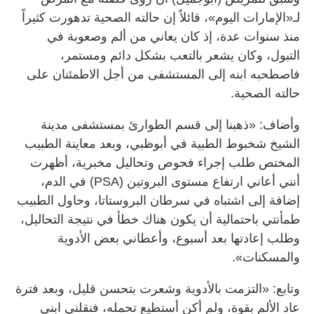
لـ«الإمارات اليوم»، قائلاً إن حالته الصحية تدهورت كثيراً
منذ سنوات عدة، إذ كان يعاني من ألم وصعوبة في
التبول، وكان يشعر بالتعب بشكل دائم ومستمر،
فاصطحبه ابنه إلى المستشفى من أجل الاطمئنان على
حالته الصحية.
وأضاف: «ذهبنا إلى قسم الطوارئ بمستشفى مدينة
الشيخ شخبوط الطبية في أبوظبي، وبعد معاينة الطبيب
المختص طلب إجراء فحوص وتحاليل مخبرية، أظهرت
أنني أعاني ارتفاع مستوى البروتين (PSA) في الدم،
إضافة إلى اشتباه في سرطان البروستاتا، وحاول الطبيب
طمأنتي باحتمالية أن يكون هناك خطأ في نتيجة التحاليل،
وطلب إعادتها بعد أسبوع، وأعطاني بعض الأدوية
والمسكنات».
وتابع: «التزمت بالأدوية وشعرت بتحسن قليل، وبعد فترة
عاد الألم بقوة، ولم أكن أستطيع تحمله، فنقلني ابني